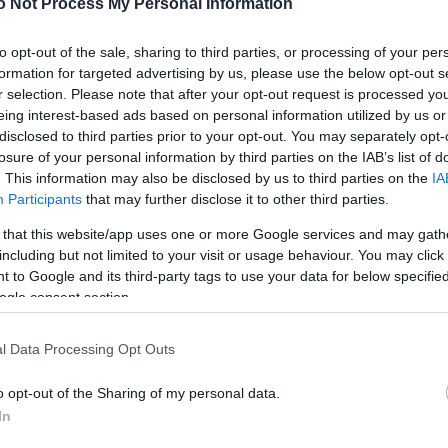
o Not Process My Personal Information
mi érdekei szerint toldozgatja és foltozgatja a
erőltetett egypárti alkotmányt, a héten már negyedik
tt a hatalmi igényeikhez szabni a szöveget - jelentik
to opt-out of the sale, sharing to third parties, or processing of your per
formation for targeted advertising by us, please use the below opt-out s
r selection. Please note that after your opt-out request is processed y
választói mozgalom hangsúlyozza, hogy ez a
eing interest-based ads based on personal information utilized by us or
zakos és buta", demokratához nem méltó.
disclosed to third parties prior to your opt-out. You may separately opt-
y a megoldás jogilag is elégtelen, mert az Ab az
kezések részleges megsemmisítésekor utalt rá, hogy
losure of your personal information by third parties on the IAB’s list of
lkotmányozások" közjogilag érvénytelenek, ha
. This information may also be disclosed by us to third parties on the
IA
lleszkednek az alaptörvény értékrendjébe. Ezért a
Participants
that may further disclose it to other third parties.
rtja magának a jogot ezek megsemmisítésére - hívják
 that this website/app uses one or more Google services and may gath
including but not limited to your visit or usage behaviour. You may click 
 leghatározottabban tiltakozik az alaptörvény
 to Google and its third-party tags to use your data for below specifi
zakolása ellen - jelentik ki végül.
ogle consent section.
negyedik módosításáról várhatóan a jövő héten
ajd az Országgyűlés. A parlament keddi ülésén
l Data Processing Opt Outs
ító javaslatokkal viszont több ponton is átírták a
ett szöveget.
o opt-out of the Sharing of my personal data.
ódosító javaslatok egyike egyértelművé teszi az
In
ályba lépése előtt meghozott alkotmánybírósági
lyvesztését, rögzíti azonban, hogy ez nem érinti az