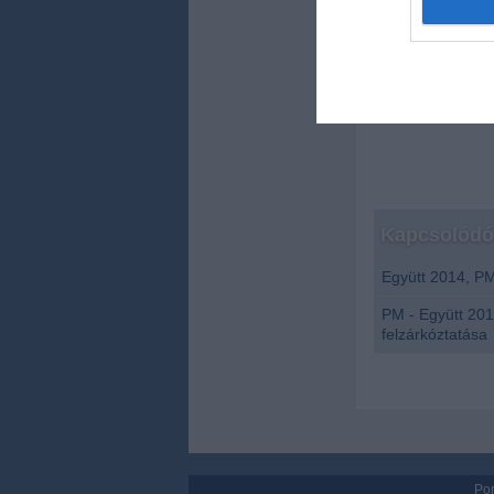
kifejezés is sz
web or d
jelenleg úgy sz
árvaság és önhi
I want t
minden magyar 
or app.
jogosult.
I want t
I want t
authenti
Kapcsolódó 
Együtt 2014, PM
PM - Együtt 2014
felzárkóztatása
Por