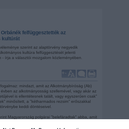
 Orbánék felfüggesztették az
kultúrát
véleménye szerint az alaptörvény negyedik
kotmányos kultúra felfüggesztését jelenti
- írja a választói mozgalom közleményében.
+
-
 fogalmaz: mindazt, amit az Alkotmánybíróság (Ab)
 évben az alkotmányosság szellemével, vagy akár az
etűjével is ellentétesnek talált, vagy egyszerűen csak"
nek" minősített, a "kétharmados rezsim" erőszakkal
ptörvénybe keddi döntéseivel.
rint Magyarország polgárai "belefáradtak" abba, amit
rezsim" a hatalmával visszaélve tesz az
 "Orbán Viktor rendszere" ugyanis kénye-kedve,