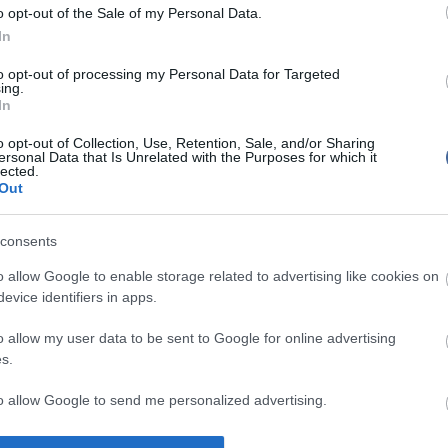
o opt-out of the Sale of my Personal Data.
tett joghatásokat. Az alkotmányügyi bizottság
ngsúlyozta, a módosítás továbbra sem zárja ki azt a
In
gy az Ab egy korábbi határozatával azonos
jusson, de lehetővé teszi azt is, hogy korábbi
to opt-out of processing my Personal Data for Targeted
ntétes megállapításokat tegyen.
ing.
In
ezett alkotmánymódosítás szövegéből azt a passzust,
legfőbb ügyész jogosult arra, hogy az általános
o opt-out of Collection, Use, Retention, Sale, and/or Sharing
ersonal Data that Is Unrelated with the Purposes for which it
 eltérő, azonos hatáskörű bíróság előtti vádemelésre
lected.
 bizonyos ügyekben.
Out
 János javaslatára elfogadták azt is, hogy az
s az európai parlamenti választást megelőző
consents
an politikai reklámot csak a közmédia tehessen
llító pártoknak egyenlő feltételekkel. A politikai
o allow Google to enable storage related to advertising like cookies on
tmánybeli szabályozásának előzménye, hogy az Ab
evice identifiers in apps.
 sajtószabadság súlyosan aránytalan korlátozásának
 a választási eljárási törvény szerint a
an kizárólag a közmédiában lehet politikai
o allow my user data to be sent to Google for online advertising
é tenni.
s.
 is, hogy alkotmányjogi panasz kezdeményezhető az
to allow Google to send me personalized advertising.
ény rendelkezéseivel szemben.
tése alapján a rokkantság és a fogyatékosság
o allow Google to enable storage related to analytics like cookies on