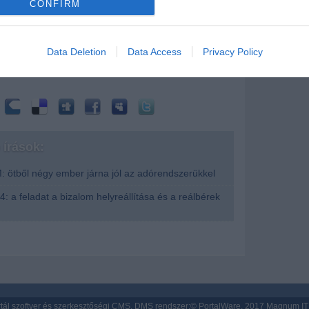
CONFIRM
erepelni fog az alaptörvény azon bekezdésében, amely
evice identifiers in apps.
ól: anyaság, betegség, rokkantság, özvegység,
báján kívül bekövetkezett munkanélküliség esetén
o allow Google to enable storage related to functionality of the website
állampolgár törvényben meghatározott támogatásra
Data Deletion
Data Access
Privacy Policy
o allow Google to enable storage related to personalization.
o allow Google to enable storage related to security, including
cation functionality and fraud prevention, and other user protection.
írások:
: ötből négy ember járna jól az adórendszerükkel
: a feladat a bizalom helyreállítása és a reálbérek
tál szoftver és szerkesztőségi CMS, DMS rendszer:© PortalWare, 2017 Magnum IT 