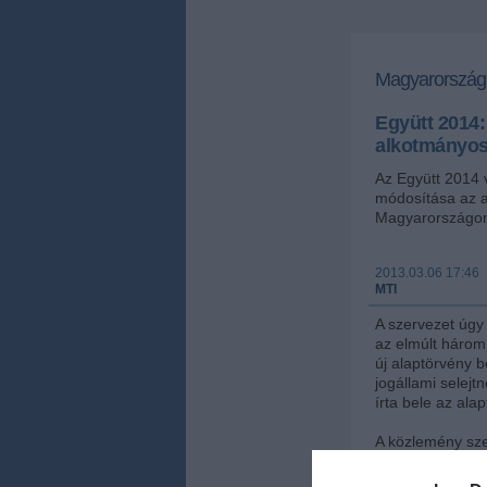
Magyarország
Együtt 2014:
alkotmányos 
Az Együtt 2014 
módosítása az al
Magyarországon 
2013.03.06 17:46
MTI
A szervezet úgy
az elmúlt három
új alaptörvény b
jogállami selejt
írta bele az ala
A közlemény sze
a "kétharmados 
alaptörvénnyel.