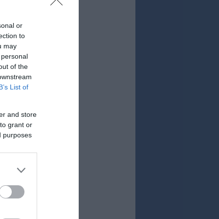
sonal or
ection to
ou may
 personal
out of the
 downstream
B’s List of
er and store
to grant or
ed purposes