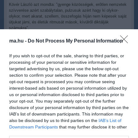
Kövér László azt mondta: "gyenge közösségek, erőtlen nemzetek
szívverése azért szabálytalan, pulzusuk azért hagy ki olykor-
olykor, mert akarat, szellem, összefogás híján nem képesek saját
útjukat járni, és életük ritmusát mások, kívülről diktálják
számukra".
Az Országgyűlés elnöke felidézte, hogy évtizedekkel ezelőtt Lenti
ma.hu -
Do Not Process My Personal Information
felé közeledve mindenki úgy érezhette, mintha a végek, sőt
egyenesen "az egész világ perifériája" felé közeledne, de a
If you wish to opt-out of the sale, sharing to third parties, or
szögesdrótok felszámolásával, a határok egységesülésével, uniós
processing of your personal or sensitive information for
tagságunkkal a város "véghely szerepe is egyszer és mindenkorra
targeted advertising by us, please use the below opt-out
megszűnt".
section to confirm your selection. Please note that after your
Lenti szemmel láthatóan megerősödött, "ahogy az ország is két és
opt-out request is processed you may continue seeing
fél év után, mindannyiunk munkájának, kitartásának köszönhetően
interest-based ads based on personal information utilized by
kigyógyult az apátiájából, a reményvesztettség állapotából, és
us or personal information disclosed to third parties prior to
hosszú idő után, ha lassan, de mégis gyarapodni kezdett, épül,
your opt-out. You may separately opt-out of the further
szépül" - jelentette ki Kövér László.
disclosure of your personal information by third parties on the
IAB’s list of downstream participants. This information may
Hozzátette: a beruházás ékes példája a források okos és
also be disclosed by us to third parties on the
IAB’s List of
legcélszerűbb felhasználásnak, "mert mi a jövőt úgy képzeljük el,
Downstream Participants
that may further disclose it to other
ahogy ez a városközpont is elkészült: magyar vállalkozók magyar
mesteremberekkel saját közösségeiknek építenek".
third parties.