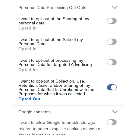
Please note that this website/app uses one or more Google
A házelnök szerint a magyarokról Európa-szerte úgy tartják, hogy
Personal Data Processing Opt Outs
services and may gather and store information including but
"földjéhez ragaszkodó, hagyományaihoz hű, otthonából kevésbé
kimozdítható nemzet", s ezt maradiságnak, bezárkózásnak
not limited to your visit or usage behaviour. You may click to
I want to opt-out of the Sharing of my
personal data.
bélyegzik azok, akik azt mondják hogy vidék nélkül is lehetséges
grant or deny consent to Google and its third-party tags to
Opted In
az élet. "Így lett a néhány évvel ezelőtti balliberális hatalom
use your data for below specified purposes in below Google
döntés-előkészítő műhelyében a falu is csak középkori
consent section.
I want to opt-out of the Sale of my
csökevény" - mondta Kövér László.
Personal Data.
Opted In
Horváth László polgármester (Fidesz-KDNP) beszédében utalt rá,
hogy az utóbbi három évben mintegy 2,3 milliárd forint értékű
I want to opt-out of processing my
beruházással lett gazdagabb Lenti. Felújították a gyógyfürdőt, a
Personal Data for Targeted Advertising.
Opted In
szakorvosi rendelőt, és a Zala megyében zajló tavalyi legnagyobb
beruházásként a város központja és kulturális centruma is
I want to opt-out of Collection, Use,
megújult.
Retention, Sale, and/or Sharing of my
Personal Data that Is Unrelated with the
A Kövér László által felavatott, 832 millió forintos beruházás
Purposes for which it was collected.
keretében felújították Lenti belvárosát és benne a művelődési
Opted Out
központot, amelyet az ünnepség keretében Veres András
szombathelyi megyés püspök szentelt fel.
Google consents
Az átalakításokhoz az önkormányzat a Nyugat-dunántúli
I want to allow Google to enable storage
Regionális Operatív Programból 504 millió forintot meghaladó
related to advertising like cookies on web or
támogatást nyert. Az önrészt a Belügyminisztérium önerő alap