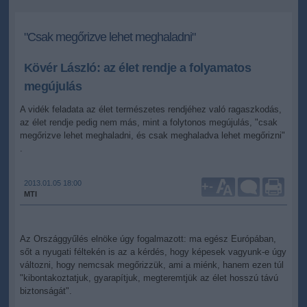
"Csak megőrizve lehet meghaladni"
Kövér László: az élet rendje a folyamatos
megújulás
A vidék feladata az élet természetes rendjéhez való ragaszkodás,
az élet rendje pedig nem más, mint a folytonos megújulás, "csak
megőrizve lehet meghaladni, és csak meghaladva lehet megőrizni"
.
2013.01.05 18:00
+
-
MTI
Az Országgyűlés elnöke úgy fogalmazott: ma egész Európában,
sőt a nyugati féltekén is az a kérdés, hogy képesek vagyunk-e úgy
változni, hogy nemcsak megőrizzük, ami a miénk, hanem ezen túl
"kibontakoztatjuk, gyarapítjuk, megteremtjük az élet hosszú távú
biztonságát".