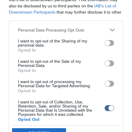
váltotta be az ahhoz fűzött reményeket.
also be disclosed by us to third parties on the
IAB’s List of
Downstream Participants
that may further disclose it to other
Ugyanakkor az állampolgároknak számos más lehetőség, fórum áll
third parties.
a rendelkezésükre arra, hogy kifejtsék a véleményüket a
közügyeket illetően. A polgármesteri hivatal évi százezres
Please note that this website/app uses one or more Google
Personal Data Processing Opt Outs
nagyságrendű ügyfélforgalmat bonyolít le, a városi zöldszámon, e-
services and may gather and store information including but
mailen, illetve fogadóórákon és lakossági fórumokon pedig
not limited to your visit or usage behaviour. You may click to
I want to opt-out of the Sharing of my
észrevételek százait fogadják a képviselők és a hivatal ügyintézői
personal data.
grant or deny consent to Google and its third-party tags to
- hangzott el az ülésen. Az állampolgári felszólalás lehetőségének
Opted In
use your data for below specified purposes in below Google
eltörlésével egyidejűleg a testület döntött arról, hogy az eddigi egy
consent section.
helyett a jövőben évente két közmeghallgatást tart.
I want to opt-out of the Sale of my
Personal Data.
Opted In
I want to opt-out of processing my
Personal Data for Targeted Advertising.
Opted In
Kapcsolódó írások:
I want to opt-out of Collection, Use,
Retention, Sale, and/or Sharing of my
Gépeltérítés a holland légtérben
Personal Data that Is Unrelated with the
Purposes for which it was collected.
A mumbai merénylő halálos ítéletét megerősítették
Opted Out
Brazília megerősíti határőrizetét a kokaincsempészek miatt
Google consents