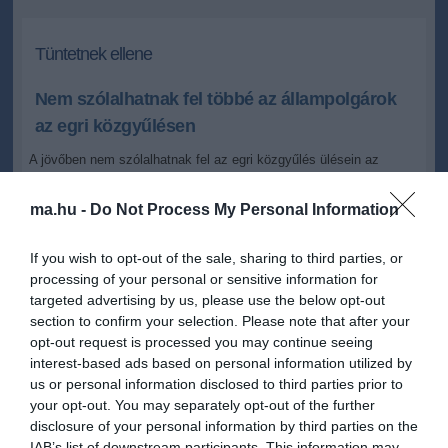
Tüntetnek ellene
Nem szólalhatnak fel többé az állampolgárok
az egri közgyűlésen
A jövőben nem szólalhatnak fel az egri közgyűlés ülésein az
állampolgárok.
ma.hu -
Do Not Process My Personal Information
2012.08.30 15:38
+
-
MTI
If you wish to opt-out of the sale, sharing to third parties, or
processing of your personal or sensitive information for
targeted advertising by us, please use the below opt-out
Erről a testület csütörtökön döntött, a hevesi megyeszékhelyen. Az
section to confirm your selection. Please note that after your
ülés megkezdésével egy időben a Magyar Szolidaritás Mozgalom
opt-out request is processed you may continue seeing
egri csoportjának szervezésében 20-30 ember tüntetett a
interest-based ads based on personal information utilized by
Városháza épülete előtt az előterjesztés ellen. Az előterjesztés
us or personal information disclosed to third parties prior to
indoklása szerint a közérdekű témában megtehető állampolgári
your opt-out. You may separately opt-out of the further
felszólalások lehetőségével 2011-ben összesen 11 lakos élt, és a
felszólalások tartalma és stílusa több esetben vitatható volt,
disclosure of your personal information by third parties on the
méltatlan Eger város közgyűléséhez, vagyis a lehetőség nem
IAB’s list of downstream participants. This information may