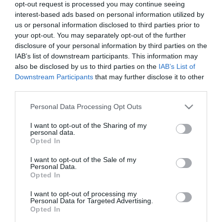
opt-out request is processed you may continue seeing
tétel, hozzávetőleg ötszázmilliárd forint az orosz tulajdonú Mol-
interest-based ads based on personal information utilized by
részvények elmúlt évi visszavásárlása a listán, míg
us or personal information disclosed to third parties prior to
kétszázmilliárd forint azoknak a közbeszerzési pályázatoknak az
your opt-out. You may separately opt-out of the further
értéke, amelyeket az utóbbi két évben a Közgép Zrt. építőipari
vállalat nyert el. A céget a honlapon a Fidesz gazdasági
disclosure of your personal information by third parties on the
hátországának központi vállalataként említik.
IAB’s list of downstream participants. This information may
also be disclosed by us to third parties on the
IAB’s List of
Ugyancsak szerepel az összesítésben a többi között a debreceni
Downstream Participants
that may further disclose it to other
stadion felépítésére elkülönített 12 milliárd forint, a Századvég-
third parties.
csoporttal kötött több kormányzati szerződés, a Rába-részvények
állami megvásárlása, valamint a Terrorelhárítási Központ és a
Please note that this website/app uses one or more Google
Personal Data Processing Opt Outs
Budapesti Közlekedési Központ fenntartása.
services and may gather and store information including but
not limited to your visit or usage behaviour. You may click to
I want to opt-out of the Sharing of my
Varju László azt mondta: a lista azt bizonyítja, hogy a Fidesz
personal data.
grant or deny consent to Google and its third-party tags to
felelőtlenül bánik a közpénzekkel. Kiemelte ugyanakkor, hogy a
Opted In
use your data for below specified purposes in below Google
kormánypárt gazdasági holdudvaráról egyre több újságcikk jelenik
consent section.
meg - a DK összegzése is ezek alapján készült -, és ezekben
I want to opt-out of the Sale of my
Personal Data.
korábban "leírhatatlan" nevek szerepelnek és a riválisok üzleti vitái
Opted In
is teret kapnak. Megemlítette például azt a hvg.hu-n megjelent
írást, amely szerint egy csődközeli helyzetbe került élelmiszeripari
I want to opt-out of processing my
cég, a gyulai és csabai kolbászt is gyártó húskombinát miatt
Personal Data for Targeted Advertising.
különbözhetett össze Lázár János, a Fidesz-frakcióvezetője
Opted In
Csányi Sándorral, az OTP elnök-vezérigazgatójával.