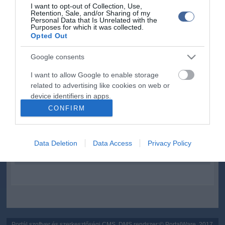
I want to opt-out of Collection, Use,
Retention, Sale, and/or Sharing of my
Personal Data that Is Unrelated with the
Purposes for which it was collected.
Opted Out
Kapcsolódó írások:
Google consents
I want to allow Google to enable storage
A Fidesz felállította Gyurcsány diagnózisát
related to advertising like cookies on web or
Gyurcsány: "alkotmányos blokád" alá vonjuk az Ab épületét
device identifiers in apps.
Balsai-jelentés: 4 szoci szerint is Gyurcsány a felelős a
CONFIRM
rendőrterrorért
I want to allow my user data to be sent to
Google for online advertising purposes.
Balsai-jelentés: elfogadták, hogy Gyurcsány lehet a hibás 2006-
ért
Data Deletion
Data Access
Privacy Policy
I want to allow Google to send me
"Újra együtt a csapat: Kóka, Gyurcsány, Dobrev és Oszkó"
personalized advertising.
I want to allow Google to enable storage
related to analytics like cookies on web or
device identifiers in apps.
I want to allow Google to enable storage
Portál szoftver és szerkesztőségi CMS, DMS rendszer:© PortalWare, 2017