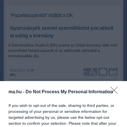
"Pazarlásszámítót" indított a DK
Gyurcsányék szerint ezermilliárdot pocsékolt
el eddig a kormány
A Demokratikus Koalíció (DK) szerint az Orbán-kormány több mint
ezermilliárd forintot pazarolt el az adófizetők pénzéből a
kormányváltás óta.
2012.03.21 12:08
+
-
MTI
ma.hu -
Do Not Process My Personal Information
Varju László pártigazgató szerdán sajtótájékoztatón elmondta: a
DK a fizess.demokratikuskoalicio.hu weboldalon
"pazarlásszámítót" indított, ahol az általuk feleslegesnek,
If you wish to opt-out of the sale, sharing to third parties, or
pazarlónak ítélt, illetve a szerintük a Fideszhez közeli üzleti
processing of your personal or sensitive information for
köröket segítő kiadásokat veszik sorra.
targeted advertising by us, please use the below opt-out
section to confirm your selection. Please note that after your
A számláló jelenleg 1.067 milliárd forintot mutat. A legnagyobb