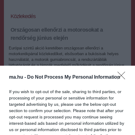
Közlekedés
Országosan ellenőrzi a motorosokat a
rendőrség június elején
Európai szintű akció keretében országosan ellenőrzi a
motorkerékpárral közlekedőket, elsősorban a bukósisak helyes
használatát, a motorok gumiabroncsát, a rendszártáblák
láthatóságát és a lámpák megfelelő működését a rendőrség június
első hetében
ma.hu -
Do Not Process My Personal Information
2026.05.31 18:55
+
-
If you wish to opt-out of the sale, sharing to third parties, or
MTI
processing of your personal or sensitive information for
targeted advertising by us, please use the below opt-out
section to confirm your selection. Please note that after your
Az ellenőrzésnek az is célja, hogy kiszűrjék a járműveken
végrehajtott szabálytalan átalakításokat, a többi között a kipufogók
opt-out request is processed you may continue seeing
átalakítását, mert a motorkerékpároknak az utólagos, nem gyári
interest-based ads based on personal information utilized by
módosítások estén is meg kell felelnie a környezetvédelmi és
us or personal information disclosed to third parties prior to
zajszint-előírásoknak - tartalmazza a közlemény.