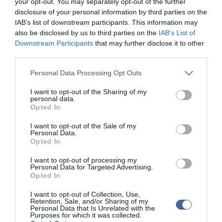
your opt-out. You may separately opt-out of the further
disclosure of your personal information by third parties on the
Azt írták, hogy az Európai Közlekedésrendészeti Szervek
IAB’s list of downstream participants. This information may
Hálózata (ROADPOL) június 1. és 7. között "2Wheelers"
also be disclosed by us to third parties on the
IAB’s List of
elnevezéssel hirdetett fokozott ellenőrzést, amelyhez a magyar
Downstream Participants
that may further disclose it to other
rendőrség is csatlakozik.
third parties.
Felhívták a figyelmet: a biztonságos és szabályszerű közlekedés
Please note that this website/app uses one or more Google
Personal Data Processing Opt Outs
érdekében a motorosoknak különös figyelmet kell fordítaniuk arra,
services and may gather and store information including but
hogy a gumiabroncs mintázati mélysége a teljes felületen sehol
not limited to your visit or usage behaviour. You may click to
I want to opt-out of the Sharing of my
sem lehet kevesebb 1,6 milliméternél.
personal data.
grant or deny consent to Google and its third-party tags to
Opted In
Továbbá a rendszámtáblának a közúti forgalomban mindig az
use your data for below specified purposes in below Google
előírásoknak megfelelő, jól látható állapotban kell lennie. Vagyis
consent section.
I want to opt-out of the Sale of my
tilos a rendszámtáblát szándékosan felhajtani, eltakarni, sárral,
Personal Data.
falevéllel, biztonsági lánccal vagy egyéb módon olvashatatlanná
Opted In
tenni, illetve az engedélyezettnél nagyobb szögben megdönteni.
I want to opt-out of processing my
Personal Data for Targeted Advertising.
A rendszámtábla eltávolítása vagy meghamisítása nem csupán
Opted In
egyszerű szabálysértés, hanem bizonyos esetekben
bűncselekménynek is minősülhet - tették hozzá.
I want to opt-out of Collection, Use,
Retention, Sale, and/or Sharing of my
Arra kérik a motorosokat, hogy az utazás megkezdése előtt mindig
Personal Data that Is Unrelated with the
ellenőrizzék járművük műszaki állapotát és közlekedésük során ne
Purposes for which it was collected.