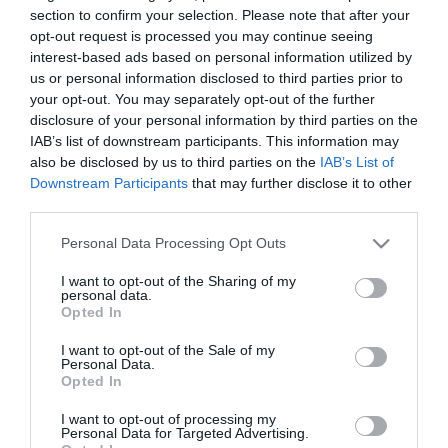
fejlesztésével az érintett régiók és kistérségek településeinek
section to confirm your selection. Please note that after your
elérhetősége szempontjából stratégiai jelentőségű, hiszen a
opt-out request is processed you may continue seeing
nehezen átjárható mohácsi területet köti be az ország közlekedési
interest-based ads based on personal information utilized by
vérkeringésébe, valamint a Duna átjárhatóságát biztosítja a helyi
us or personal information disclosed to third parties prior to
és helyközi közlekedés számára.
your opt-out. You may separately opt-out of the further
A Mohácsi híd és a kapcsolódó úthálózat fejlesztése beruházás
disclosure of your personal information by third parties on the
kivitelezési munkálatainak folytatása során az 5121 jelű összekötő
IAB’s list of downstream participants. This information may
út egy szakaszán, valamint az 56. és 57. számú főutak
also be disclosed by us to third parties on the
IAB’s List of
csomópontjában található "Busó körforgalom" lezárása miatt
Downstream Participants
that may further disclose it to other
forgalomterelésekre számíthatnak a járművezetők. "Kérjük, a
third parties.
forgalomterelések miatt fokozott figyelemmel közlekedjenek!" - írja
közleményében a minisztérium.
Please note that this website/app uses one or more Google
Personal Data Processing Opt Outs
services and may gather and store information including but
Közműkiváltási munkák miatt az 5121 jelű összekötő út Kossuth
not limited to your visit or usage behaviour. You may click to
I want to opt-out of the Sharing of my
Lajos utcai vasúti átjáró és Ipari út közötti szakaszán
personal data.
grant or deny consent to Google and its third-party tags to
forgalomterelés lassíthatja a közlekedést, ahol várhatóan 2025.
Opted In
use your data for below specified purposes in below Google
október 15-ig sávelhúzással, a kerékpársávok ideiglenes
consent section.
megszüntetése mellett, de 2-szer 1 sávon haladhat a forgalom.
I want to opt-out of the Sale of my
Personal Data.
Opted In
Átépítés miatt lezárják az 56. és 57. számú főutak
csomópontjában található "Busó-körforgalmat", várhatóan 2025.
I want to opt-out of processing my
július 22. és szeptember 30. között. A lezárás idején az M6
Personal Data for Targeted Advertising.
autópálya felől az 57. számú főút jobbra kanyarodó ideiglenes