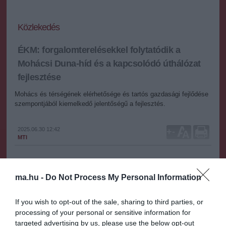
Közlekedés
ÉKM: forgalomterelésekkel folytatódik a
Mohácsi Duna-híd és a kapcsolódó úthálózat
fejlesztése
Mohács és térségének elérhetősége és tartós gazdasági fejlődése
szempontjából kiemelkedő jelentőségű a fejlesztés.
2025.06.30 12:42
+
-
MTI
Forgalomterelésekkel folytatódik a Mohácsi Duna-híd és a
ma.hu -
Do Not Process My Personal Information
kapcsolódó úthálózat fejlesztése - közölte az Építési és
Közlekedési Minisztérium (ÉKM).
If you wish to opt-out of the sale, sharing to third parties, or
A közlemény szerint a kiemelt beruházás Magyarország egyik
processing of your personal or sensitive information for
leghosszabb hídjának megépítésével és a csatlakozó úthálózat
targeted advertising by us, please use the below opt-out