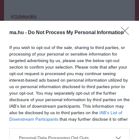
Közlekedés
ORFK: egyhetes országos ellenőrzés lesz az
ma.hu -
Do Not Process My Personal Information
utakon
If you wish to opt-out of the sale, sharing to third parties, or
Célzottan az alkohol vagy drog hatása alatt, ittas vagy bódult
processing of your personal or sensitive information for
állapotban volán mögé ülő embereket szűrik ki.
targeted advertising by us, please use the below opt-out
section to confirm your selection. Please note that after your
2023.06.13 11:26
+
-
opt-out request is processed you may continue seeing
MTI
interest-based ads based on personal information utilized by
us or personal information disclosed to third parties prior to
your opt-out. You may separately opt-out of the further
Országos ellenőrzést tart a rendőrség az utakon június 14. és 20.
disclosure of your personal information by third parties on the
között - tudatta a Országos Rendőr-főkapitányság (ORFK)
IAB’s list of downstream participants. This information may
Kommunikációs Szolgálata kedden a police.hu oldalon.
also be disclosed by us to third parties on the
IAB’s List of
Downstream Participants
that may further disclose it to other
Azt írták, hogy az Európai Közlekedésrendészeti Szervek
third parties.
Hálózata Műveleti Csoportjának (ROADPOL) éves ellenőrzési terve
alapján tart a rendőrség országos akciót.
Please note that this website/app uses one or more Google
Personal Data Processing Opt Outs