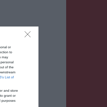
sonal or
ection to
ou may
 personal
out of the
 downstream
B’s List of
er and store
to grant or
ed purposes