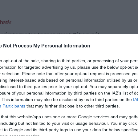
határ
l várakozniuk a kamionoknak Záhonynál
ionok várakozása a Záhony és Csap közötti magyar-
o Not Process My Personal Information
máson vasárnap reggelre.
to opt-out of the sale, sharing to third parties, or processing of your per
+
-
formation for targeted advertising by us, please use the below opt-out s
r selection. Please note that after your opt-out request is processed y
y forgalom miatt a teherautó-vezetőknek szombaton
eing interest-based ads based on personal information utilized by us or
t várniuk arra, amíg átkelhettek járművükkel
disclosed to third parties prior to your opt-out. You may separately opt-
w.vam.gov.hu oldalon közzétett tájékoztatás szerint
losure of your personal information by third parties on the IAB’s list of
rán határállomáson jelenleg zavartalan a személy-
. This information may also be disclosed by us to third parties on the
IA
lom, az úti okmányok ellenőrzése és a vámvizsgálat
Participants
that may further disclose it to other third parties.
nélkül léphetnek át az utazók az egyik országból a
 that this website/app uses one or more Google services and may gath
including but not limited to your visit or usage behaviour. You may click 
 to Google and its third-party tags to use your data for below specifi
ogle consent section.