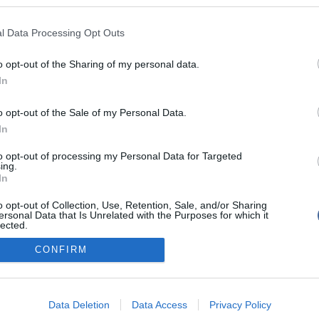
l Data Processing Opt Outs
írások:
ozás a teherforgalomban Záhonynál
o opt-out of the Sharing of my personal data.
In
emélyautók Záhonynál
onok torlódása a záhonyi határátkelőhelyen
o opt-out of the Sale of my Personal Data.
In
to opt-out of processing my Personal Data for Targeted
ing.
In
o opt-out of Collection, Use, Retention, Sale, and/or Sharing
tál szoftver és szerkesztőségi CMS, DMS rendszer:© PortalWare, 2017 Magnum IT 
ersonal Data that Is Unrelated with the Purposes for which it
um
lected.
•
Adatvédelmi nyiltakozat
•
Fórum
•
Írj Nekünk!
•
Olvasói és moderálási alapel
Out
CONFIRM
consents
o allow Google to enable storage related to advertising like cookies on
Data Deletion
Data Access
Privacy Policy
evice identifiers in apps.