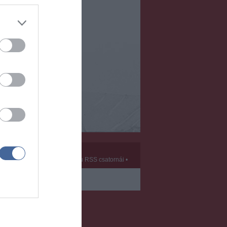
Kft.
vek
•
Partnerek
•
ma.hu RSS csatornái
•