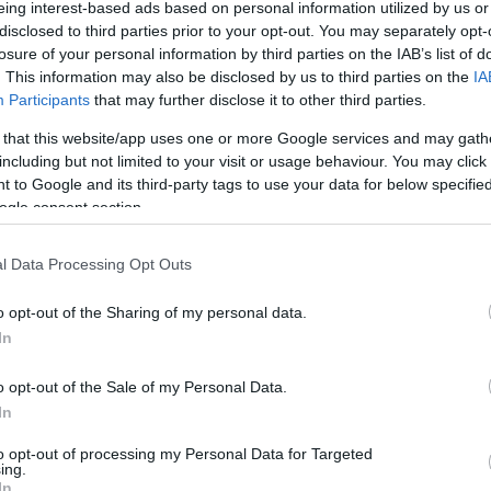
eing interest-based ads based on personal information utilized by us or
gyesült Arab Emírségekbe, ahol a magánszemélyek
tt osztaléka adómentes. Az emírségekben ingatlant
disclosed to third parties prior to your opt-out. You may separately opt-
alapított, amelynek vezérigazgatója lett.
losure of your personal information by third parties on the IAB’s list of
. This information may also be disclosed by us to third parties on the
IA
18-ban a felperesi társaságokban részesedést is
Participants
that may further disclose it to other third parties.
ította számára a letelepedéséhez szükséges állást,
.
 that this website/app uses one or more Google services and may gath
including but not limited to your visit or usage behaviour. You may click 
kelt vállalkozó 1990-2000. között az első rendű
 to Google and its third-party tags to use your data for below specifi
etője volt, majd 2016-tól abban 10 százalékos
ogle consent section.
zerzett. Egy 2017-es társaságiszerződés-módosítás
ti aránya 1 százalékra csökkent, míg
dési aránya 95 százalékra nőtt, miközben a másik
l Data Processing Opt Outs
korábbi, összesen 90 százalékos osztalékrészesedési
ni arányuk változatlansága mellett 5 százalékra
o opt-out of the Sharing of my personal data.
In
2017-ben kifizetett kétmilliárd forint osztalékból
cszázmillió forintot a felperesi érdekelt kapott - az
letőségre tekintettel adómentesen. Hasonló irányú
o opt-out of the Sale of my Personal Data.
s nagy összegű osztalékkifizetésre került sor a
In
esi cégben is.
to opt-out of processing my Personal Data for Targeted
keltnek mint tulajdonosnak kifizetett - a három
ing.
etében - összesen több mint hárommilliárd forint
In