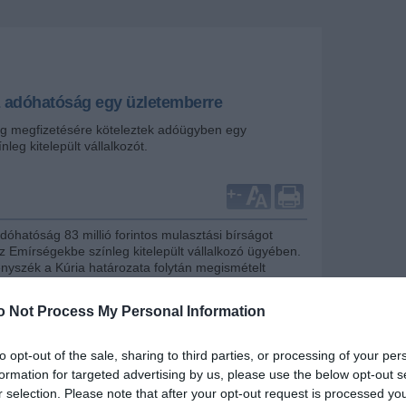
z adóhatóság egy üzletemberre
ág megfizetésére köteleztek adóügyben egy
leg kitelepült vállalkozót.
+
-
óhatóság 83 millió forintos mulasztási bírságot
az Emírségekbe színleg kitelepült vállalkozó ügyében.
nyszék a Kúria határozata folytán megismételt
án meghozott jogerős ítéletével a felperesek
sítva megállapította, hogy az adóhatóság jogszerűen
o Not Process My Personal Information
határozataival a felperesi vállalkozásokat bevallások
atára irányuló adóellenőrzés alapján több mint 83
lasztási bírság megfizetésére kötelezte.
to opt-out of the sale, sharing to third parties, or processing of your per
formation for targeted advertising by us, please use the below opt-out s
ltként belépett magánszemély 2016-ban
r selection. Please note that after your opt-out request is processed y
gyarországi lakcímét azzal az indokkal, hogy