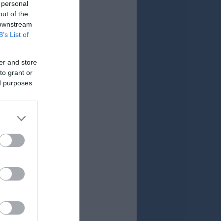
 personal
out of the
 downstream
B’s List of
er and store
to grant or
ed purposes