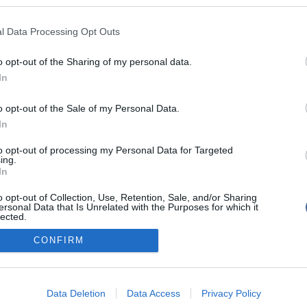
 hogy ettől azt várják-e, hogy több gyermek fog
ányfő úgy válaszolt: remélik, hogy több gyermek
l Data Processing Opt Outs
él van egy másik, "talán közérthetőbb" cél is; ez pedig
az édesanyák, akik gyermeket vállaltak és gyermeket
rüljenek rosszabb anyagi helyzetbe, mint azok, akik
o opt-out of the Sharing of my personal data.
yermeket".
In
o opt-out of the Sale of my Personal Data.
In
to opt-out of processing my Personal Data for Targeted
ing.
In
tál szoftver és szerkesztőségi CMS, DMS rendszer:© PortalWare, 2017 Magnum IT 
o opt-out of Collection, Use, Retention, Sale, and/or Sharing
ersonal Data that Is Unrelated with the Purposes for which it
um
•
Adatvédelmi nyiltakozat
•
Fórum
•
Írj Nekünk!
•
Olvasói és moderálási alapel
lected.
Out
CONFIRM
consents
o allow Google to enable storage related to advertising like cookies on
Data Deletion
Data Access
Privacy Policy
evice identifiers in apps.