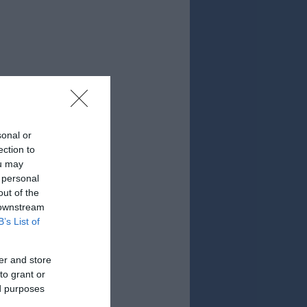
sonal or
ection to
ou may
 personal
out of the
 downstream
B’s List of
er and store
to grant or
ed purposes