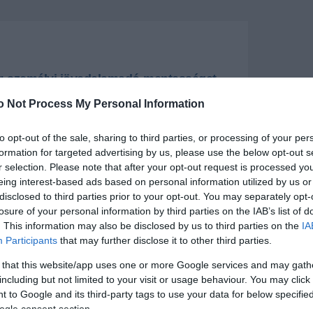
r: személyi jövedelamadó-mentességet
 év alatti egygyermekes édesanyák
o Not Process My Personal Information
jétől lép életbe.
to opt-out of the sale, sharing to third parties, or processing of your per
+
-
formation for targeted advertising by us, please use the below opt-out s
r selection. Please note that after your opt-out request is processed y
eing interest-based ads based on personal information utilized by us or
 a 30 évnél fiatalabb anyák szja-mentességével az,
t vállalók ne kerüljenek rosszabb anyagi helyzetbe,
disclosed to third parties prior to your opt-out. You may separately opt-
nem vállalnak gyermeket - közölte a miniszterelnök
losure of your personal information by third parties on the IAB’s list of
ségi oldalán.
. This information may also be disclosed by us to third parties on the
IA
Participants
that may further disclose it to other third parties.
Facebook-oldalára felkerült videóban azt mondta: a
egalább egy tucatnyi ügy szerepelt, a legfontosabb a
 that this website/app uses one or more Google services and may gath
abb, egy gyermeket nevelő édesanyák 2026. január
including but not limited to your visit or usage behaviour. You may click 
e lépő személyi jövedelemadó-mentességéről hozott
 to Google and its third-party tags to use your data for below specifi
ogle consent section.