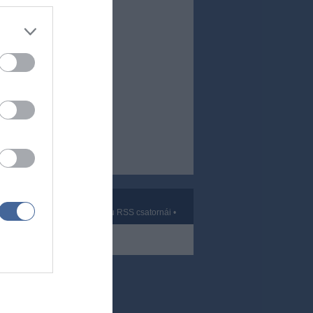
Kft.
vek
•
Partnerek
•
ma.hu RSS csatornái
•