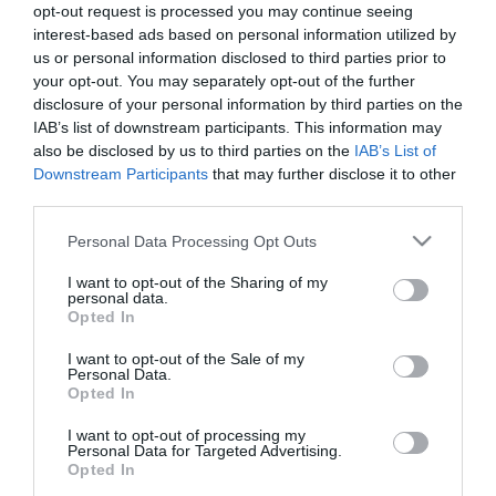
opt-out request is processed you may continue seeing
járhat. John Bode, az amerikai Kukoricaszirup-finomítók
interest-based ads based on personal information utilized by
Szövetségének (Corn Refiners Association) elnök-vezérigazgatója
us or personal information disclosed to third parties prior to
szerint a HFCS lecserélése munkahelyek megszűnéséhez, a
your opt-out. You may separately opt-out of the further
farmerek jövedelmének visszaeséséhez és a nádcukor
behozatalának növekedéséhez vezethet – anélkül, hogy bármilyen
disclosure of your personal information by third parties on the
táplálkozási előnnyel járna. Az amerikai Élelmiszer- és
IAB’s list of downstream participants. This information may
Gyógyszerügyi Hivatal (FDA) álláspontja szerint jelenleg nincs
also be disclosed by us to third parties on the
IAB’s List of
tudományos bizonyíték arra, hogy a HFCS egészségtelenebb
Downstream Participants
that may further disclose it to other
lenne, mint a hasonló mennyiségű szacharózt, mézet vagy más
third parties.
hagyományos édesítőszereket tartalmazó termékek.
Please note that this website/app uses one or more Google
Personal Data Processing Opt Outs
Az irónia sem kerülte el a közvélemény figyelmét: Trump híresen
services and may gather and store information including but
rajong a Diet Coke-ért, állítólag napi akár 12 dobozzal is
not limited to your visit or usage behaviour. You may click to
I want to opt-out of the Sharing of my
elfogyaszt, és a Fehér Házban még külön gombot is telepíttetett
personal data.
grant or deny consent to Google and its third-party tags to
az elnöki asztalára, amely egyetlen nyomással újabb adag diétás
Opted In
use your data for below specified purposes in below Google
kólát rendelt számára.
consent section.
I want to opt-out of the Sale of my
Personal Data.
A vita tehát nemcsak az édesítőszerek közötti különbségekről
Opted In
szól, hanem komoly gazdasági, politikai és kulturális rétegei is
vannak – egy olyan országban, ahol az üdítőitalok már régóta
I want to opt-out of processing my
túlmutatnak önmagukon.
Personal Data for Targeted Advertising.
Opted In