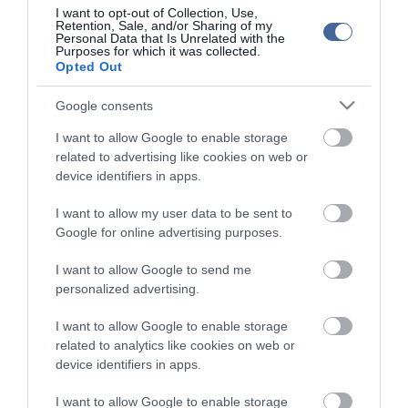
I want to opt-out of Collection, Use,
Retention, Sale, and/or Sharing of my
Personal Data that Is Unrelated with the
Figyelem! A cikkhez hozzáfűzött hozzászólások nem a
ma.hu
network nézeteit
Purposes for which it was collected.
tükrözik. A szerkesztőség mindössze a hírek publikációjával foglalkozik, a
Opted Out
kommenteket nem tudja befolyásolni - azok az olvasók személyes véleményét
tartalmazzák.
Google consents
Kérjük, kulturáltan, mások személyiségi jogainak és jó hírnevének tiszteletben
tartásával kommenteljenek!
I want to allow Google to enable storage
related to advertising like cookies on web or
device identifiers in apps.
I want to allow my user data to be sent to
Google for online advertising purposes.
ma.hu legfrissebb hírei:
I want to allow Google to send me
Nagy erőkkel keresik a szomjazó gólyát megmentő
12:16
personalized advertising.
Árpádot
Magyar Péter: átfogó energiafejlesztési tervet fogadott el a
6:48
I want to allow Google to enable storage
kormány
related to analytics like cookies on web or
Kenyában bezzeg minden zöldebb
20:46
device identifiers in apps.
Második világháborús német katonai motorkerékpár
18:37
I want to allow Google to enable storage
bukkant elő a Dunából