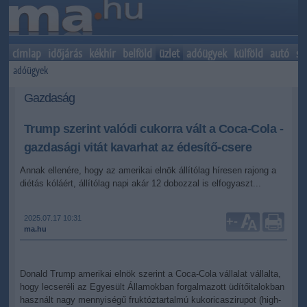
címlap
időjárás
kékhír
belföld
üzlet
adóügyek
külföld
autó
sp
adóügyek
Gazdaság
Trump szerint valódi cukorra vált a Coca-Cola -
gazdasági vitát kavarhat az édesítő-csere
Annak ellenére, hogy az amerikai elnök állítólag híresen rajong a
diétás kóláért, állítólag napi akár 12 dobozzal is elfogyaszt...
2025.07.17 10:31
+
-
ma.hu
Donald Trump amerikai elnök szerint a Coca-Cola vállalat vállalta,
hogy lecseréli az Egyesült Államokban forgalmazott üdítőitalokban
használt nagy mennyiségű fruktóztartalmú kukoricaszirupot (high-