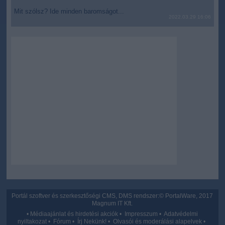
Mit szólsz? Ide minden baromságot...
2022.03.29 16:06
Portál szoftver és szerkesztőségi CMS, DMS rendszer:© PortalWare, 2017
Magnum IT Kft.
•
Médiaajánlat és hirdetési akciók
•
Impresszum
•
Adatvédelmi
nyiltakozat
•
Fórum
•
Írj Nekünk!
•
Olvasói és moderálási alapelvek
•