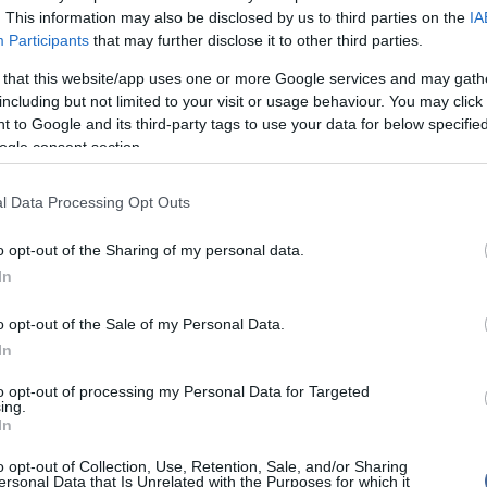
ülése és a terméshozamok növekedése Kolumbiában.
. This information may also be disclosed by us to third parties on the
IA
Participants
that may further disclose it to other third parties.
k száma tíz év alatt 17 millióról 25 millióra
 47%-os növekedés. A legnagyobb fogyasztói régiók
 that this website/app uses one or more Google services and may gath
ak-Amerika, Nyugat- és Közép-Európa, valamint Dél-
including but not limited to your visit or usage behaviour. You may click 
nyvízvizsgálatok alapján különösen európai
 to Google and its third-party tags to use your data for below specifi
figyelhető meg jelentős növekedés.
ogle consent section.
lások száma Nyugat- és Közép-Európában ötödik éve
szak-amerikai adatokat, ami a kontinens egyre
l Data Processing Opt Outs
re utal a globális drogkereskedelemben. 2019 és
gszerte 68%-kal nőtt a lefoglalt kokain mennyisége.
o opt-out of the Sharing of my personal data.
is drogfogyasztás – az alkohol és dohány kivételével –
In
a 316 millió főt, ami a 15–64 év közötti
%-át jelenti. Ez a 2013-as 5,2%-hoz képest jelentős
o opt-out of the Sale of my Personal Data.
ggasztó trendeket jelez.
In
 zavarok évente közel félmillió halálesetet okoznak,
szséges életévet vesznek el globálisan. Ennek
to opt-out of processing my Personal Data for Targeted
vedélybetegek közül csak minden tizenkettedik kapott
ing.
 emelte ki a jelentés.
In
agálva Ghada Waly, az UNODC ügyvezető igazgatója
o opt-out of Collection, Use, Retention, Sale, and/or Sharing
ersonal Data that Is Unrelated with the Purposes for which it
sürgős beruházásokra van szükség a megelőzésben,