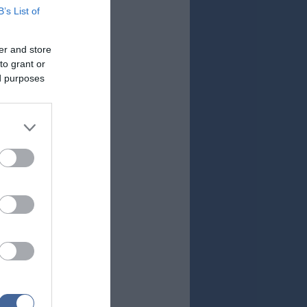
B’s List of
er and store
to grant or
ed purposes