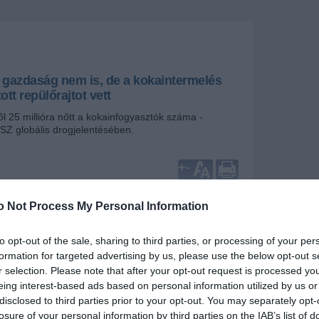
 gazdaság nem is, de a kokaintermelés
tt repülőrajtot vett
ről 25 millióra nőtt a kokainfogyasztók száma -
SZ globális drogjelentésében.
+
-
zer- és Bűnügyi Hivatala (UNODC) legfrissebb,
o Not Process My Personal Information
ozott jelentése szerint 2023-ban soha nem látott
ett a globális kokaintermelés, és ezzel párhuzamosan
ók, az elkobzások és a droghasználattal összefüggő
to opt-out of the sale, sharing to third parties, or processing of your per
ma is.
formation for targeted advertising by us, please use the below opt-out s
r selection. Please note that after your opt-out request is processed y
int a kokain mára a világ leggyorsabban növekvő
eing interest-based ads based on personal information utilized by us or
acává vált. A becslések alapján tavaly 3 708 tonna
disclosed to third parties prior to your opt-out. You may separately opt-
világszerte – ez csaknem 34%-os növekedést jelent
. A növekedés fő mozgatórugója a kokacserje-
losure of your personal information by third parties on the IAB’s list of