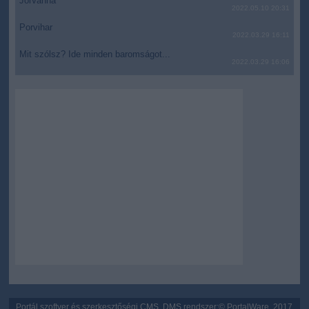
JólVanna
2022.05.10 20:31
Porvihar
2022.03.29 16:11
Mit szólsz? Ide minden baromságot...
2022.03.29 16:06
Portál szoftver és szerkesztőségi CMS, DMS rendszer:© PortalWare, 2017