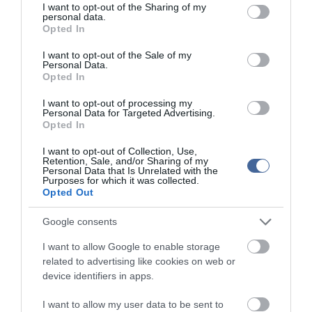
not limited to your visit or usage behaviour. You may click to
I want to opt-out of the Sharing of my
nők:
personal data.
grant or deny consent to Google and its third-party tags to
Opted In
use your data for below specified purposes in below Google
200 m pillangó: 1. Boulsevicz Beatrix (A Jövő SC-II. kerület)
consent section.
2:10.44 p 2. Dara Eszter (Kőbánya SC) 2:10.60 3. Mutina Ágnes (A
I want to opt-out of the Sale of my
Personal Data.
Jövő SC-II. kerület) 2:11.37
Opted In
400 m vegyes: 1. Jakabos Zsuzsanna (ANK Úszóklub Pécs)
I want to opt-out of processing my
4:45.02 p 2. Kovács Emese (A Jövő SC-II. kerület) 4:53.81 3.
Personal Data for Targeted Advertising.
Felföldi Viktória (Veszprémi Egyetem ÚK) 5:01.10
Opted In
50 m mell: 1. Verrasztó Evelyn (A Jövő SC-II. kerület) 33.09 mp 2.
I want to opt-out of Collection, Use,
Pecz Réka (A Jövő SC-II. kerület) 33.14 3. Bor Katalin (A Jövő SC-
Retention, Sale, and/or Sharing of my
Personal Data that Is Unrelated with the
II. kerület) 33.82
Purposes for which it was collected.
Opted Out
4x200 m gyorsváltó: 1. A Jövő SC-II. kerület 8:15.37 p 2. Kőbánya
SC 8:28.86 3. Bajai Spartacus VSC 9:03.84
Google consents
I want to allow Google to enable storage
related to advertising like cookies on web or
device identifiers in apps.
Kapcsolódó írások:
I want to allow my user data to be sent to