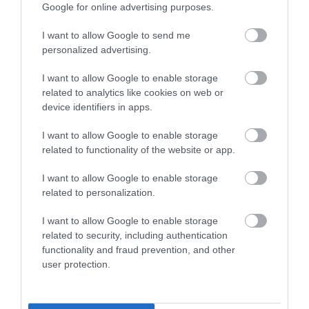
Google for online advertising purposes.
Szuperdresszben a jobb időkért
I want to allow Google to send me
personalized advertising.
Figyelem! A cikkhez hozzáfűzött hozzászólások nem a
ma.hu
network nézeteit tükrözik. A szerkesztőség mindössze a hírek
I want to allow Google to enable storage
publikációjával foglalkozik, a kommenteket nem tudja befolyásolni
related to analytics like cookies on web or
- azok az olvasók személyes véleményét tartalmazzák.
device identifiers in apps.
Kérjük, kulturáltan, mások személyiségi jogainak és jó hírnevének
tiszteletben tartásával kommenteljenek!
I want to allow Google to enable storage
related to functionality of the website or app.
I want to allow Google to enable storage
related to personalization.
I want to allow Google to enable storage
ma.hu legfrissebb hírei:
related to security, including authentication
12:16
Nagy erőkkel keresik a szomjazó gólyát megmentő
functionality and fraud prevention, and other
Árpádot
user protection.
6:48
Magyar Péter: átfogó energiafejlesztési tervet fogadott el a
kormány