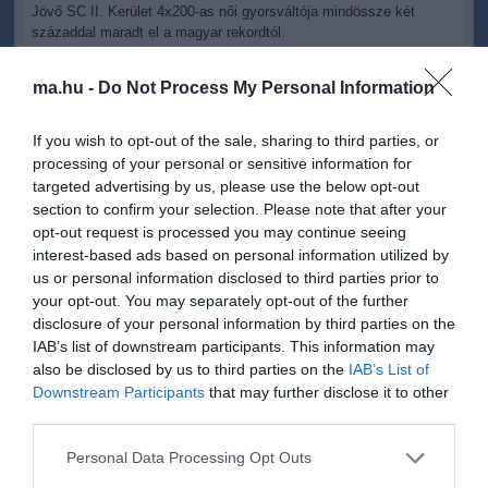
Jövő SC II. Kerület 4x200-as női gyorsváltója mindössze két
századdal maradt el a magyar rekordtól.
ma.hu -
Do Not Process My Personal Information
Eredmények, férfiak:
If you wish to opt-out of the sale, sharing to third parties, or
processing of your personal or sensitive information for
200 m gyors: 1. Cseh László (Kőbánya SC) 1:48.02 p - országos
targeted advertising by us, please use the below opt-out
csúcs (régi: Cseh, 2008.03.23., 1:48.75 p) 2. Kovács Norbert
section to confirm your selection. Please note that after your
(Kőbánya SC) 1:50.06 p 3. Kozma Dominik (Kőbánya SC) 1:52.21
opt-out request is processed you may continue seeing
interest-based ads based on personal information utilized by
50 m hát: 1. Cseh László (Kőbánya SC) 25.39 mp - országos
us or personal information disclosed to third parties prior to
csúcs (régi: Cseh, 2006.06.04., 25.56 mp) 2. Balog Gábor
your opt-out. You may separately opt-out of the further
(BÁCSVIZ-KVSC) 26.57 3. Rudolf Roland (Kőbánya SC) 26.64
disclosure of your personal information by third parties on the
400 m vegyes: 1. Kis Gergő (Rája 94 ÚK) 4:19.84 p 2. Verrasztó
IAB’s list of downstream participants. This information may
Dávid (A Jövő SC-II. kerület) 4:20.97 3. Pék Csaba (A Jövő SC-II.
also be disclosed by us to third parties on the
IAB’s List of
kerület) 4:33.36
Downstream Participants
that may further disclose it to other
third parties.
4x100 m gyorsváltó: 1. Kőbánya SC 3:21.77 p - országos csúcs
(régi: FTC, 2004.07.09., 3:25.27 p) 2. Dunaferr-DVSI 3:30.70 3.
Please note that this website/app uses one or more Google
Personal Data Processing Opt Outs
FTC-VIVA 3:32.64
services and may gather and store information including but