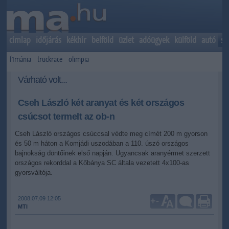
címlap
időjárás
kékhír
belföld
üzlet
adóügyek
külföld
autó
sp
f1mánia
truckrace
olimpia
Várható volt...
Cseh László két aranyat és két országos
csúcsot termelt az ob-n
Cseh László országos csúccsal védte meg címét 200 m gyorson
és 50 m háton a Komjádi uszodában a 110. úszó országos
bajnokság döntőinek első napján. Ugyancsak aranyérmet szerzett
országos rekorddal a Kőbánya SC általa vezetett 4x100-as
gyorsváltója.
2008.07.09 12:05
+
-
MTI