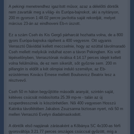
A pekingi menetrendhez igazított műsor, azaz a délelőtti döntők
nem zavarták meg a világ- és Európa-bajnokot, aki a nyitányon,
200 m gyorson 1:48.02 percre javította saját rekordját, melyet
március 23-án az eindhoveni Eb-n úszott.
Ez a szám Cseh és Kis Gergő párharcát hozhatta volna, de a 800
gyors Európa-bajnoka rápihent a 400 vegyesre. Ott ugyanis
Verrasztó Dáviddal kellett meccselnie, hogy az ezúttal távolmaradó
Cseh mellett melyikük indulhat ezen a távon Pekingben. Kis volt
lépéselőnyben, Verrasztónak riválisa 4:14.17 perces idejét kellett
volna felülmúlnia, de ez nem sikerült, sőt győznie sem. 200 m
pillangón is eldőlt a két olimpiai induló személye, az Eb-
ezüstérmes Kovács Emese mellett Boulsevicz Beatrix lesz a
résztvevő.
Cseh 50 m háton begyűjtötte második aranyát, szintén saját,
kétéves csúcsát módosította 25.39 mp-re - talán az új
szuperdressznek is köszönhetően. Női 400 vegyesen Hosszú
Katinka távollétében Jakabos Zsuzsanna biztosan nyert, női 50 m
mellen Verrasztó Evelyn diadalmaskodott.
A döntők első napjának zárásaként a Kőbánya SC 4x100-as férfi
gyorsváltója 3:21.77 perces országos csúccsal győzött, míg a