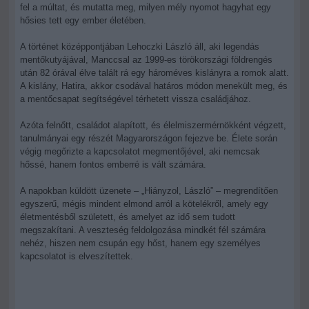
fel a múltat, és mutatta meg, milyen mély nyomot hagyhat egy
hősies tett egy ember életében.
A történet középpontjában Lehoczki László áll, aki legendás
mentőkutyájával, Manccsal az 1999-es törökországi földrengés
után 82 órával élve talált rá egy hároméves kislányra a romok alatt.
A kislány, Hatira, akkor csodával határos módon menekült meg, és
a mentőcsapat segítségével térhetett vissza családjához.
Azóta felnőtt, családot alapított, és élelmiszermérnökként végzett,
tanulmányai egy részét Magyarországon fejezve be. Élete során
végig megőrizte a kapcsolatot megmentőjével, aki nemcsak
hőssé, hanem fontos emberré is vált számára.
A napokban küldött üzenete – „Hiányzol, László” – megrendítően
egyszerű, mégis mindent elmond arról a kötelékről, amely egy
életmentésből született, és amelyet az idő sem tudott
megszakítani. A veszteség feldolgozása mindkét fél számára
nehéz, hiszen nem csupán egy hőst, hanem egy személyes
kapcsolatot is elveszítettek.