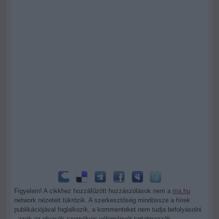
Figyelem! A cikkhez hozzáfűzött hozzászólások nem a
ma.hu
network nézeteit tükrözik. A szerkesztőség mindössze a hírek
publikációjával foglalkozik, a kommenteket nem tudja befolyásolni
- azok az olvasók személyes véleményét tartalmazzák.