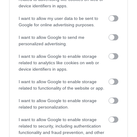
device identifiers in apps.
I want to allow my user data to be sent to
Google for online advertising purposes.
I want to allow Google to send me
personalized advertising.
I want to allow Google to enable storage
related to analytics like cookies on web or
device identifiers in apps.
I want to allow Google to enable storage
related to functionality of the website or app.
Portál szoftver és szerkesztőségi CMS, DMS rendszer:© PortalWare, 2017
Magnum IT Kft.
I want to allow Google to enable storage
•
Médiaajánlat és hirdetési akciók
•
Impresszum
•
Adatvédelmi
related to personalization.
nyiltakozat
•
Fórum
•
Írj Nekünk!
•
Olvasói és moderálási alapelvek
•
Partnerek
•
ma.hu RSS csatornái
•
I want to allow Google to enable storage
related to security, including authentication
functionality and fraud prevention, and other