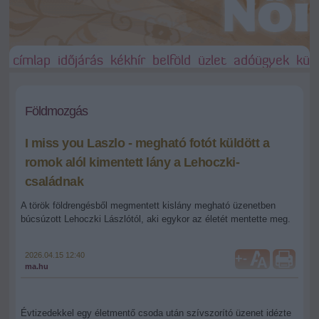
címlap
időjárás
kékhír
belföld
üzlet
adóügyek
külf
Földmozgás
I miss you Laszlo - megható fotót küldött a
romok alól kimentett lány a Lehoczki-
családnak
A török földrengésből megmentett kislány megható üzenetben
búcsúzott Lehoczki Lászlótól, aki egykor az életét mentette meg.
2026.04.15 12:40
+
-
ma.hu
Évtizedekkel egy életmentő csoda után szívszorító üzenet idézte