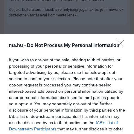
Kérjük, kulturáltan, mások személyiségi jogainak és jó hírnevének
tiszteletben tartásával kommenteljenek!
ma.hu -
Do Not Process My Personal Information
ma.hu legfrissebb hírei:
If you wish to opt-out of the sale, sharing to third parties, or
processing of your personal or sensitive information for
Nagy erőkkel keresik a szomjazó gólyát megmentő
12:16
Árpádot
targeted advertising by us, please use the below opt-out
section to confirm your selection. Please note that after your
Magyar Péter: átfogó energiafejlesztési tervet fogadott el a
6:48
opt-out request is processed you may continue seeing
kormány
interest-based ads based on personal information utilized by
Kenyában bezzeg minden zöldebb
20:46
us or personal information disclosed to third parties prior to
Második világháborús német katonai motorkerékpár
your opt-out. You may separately opt-out of the further
18:37
bukkant elő a Dunából
disclosure of your personal information by third parties on the
IAB’s list of downstream participants. This information may
A Tisza-frakció kezdeményezte, hogy jövő kedden legyen
16:12
az államfőválasztás
also be disclosed by us to third parties on the
IAB’s List of
Downstream Participants
that may further disclose it to other
Szomjazó gólyának adott inni egy férfi Tiszakécskénél -
14:02