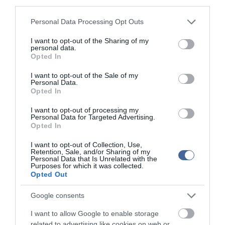
third parties.
megható pillanatot rögzített a kamera
Megható felvétel: elpusztult borját vitte magával egy
Please note that this website/app uses one or more Google
12:56
Personal Data Processing Opt Outs
delfinanya
services and may gather and store information including but
not limited to your visit or usage behaviour. You may click to
I want to opt-out of the Sharing of my
personal data.
grant or deny consent to Google and its third-party tags to
top cikkek:
Opted In
use your data for below specified purposes in below Google
consent section.
Nem is olyan egészséges a népszerű banán?
I want to opt-out of the Sale of my
Personal Data.
Opted In
top fórum témák:
I want to opt-out of processing my
Personal Data for Targeted Advertising.
Tanár Úr gyere, mindjárt lesz Lillád!
2022.05.10 21:11
Opted In
AZ IGAZSÁG SOHA NEM KÉSŐ
2022.05.10 21:07
I want to opt-out of Collection, Use,
Retention, Sale, and/or Sharing of my
JólVanna
Personal Data that Is Unrelated with the
2022.05.10 20:31
Purposes for which it was collected.
Opted Out
Porvihar
2022.03.29 16:11
Mit szólsz? Ide minden baromságot...
Google consents
2022.03.29 16:06
I want to allow Google to enable storage
related to advertising like cookies on web or