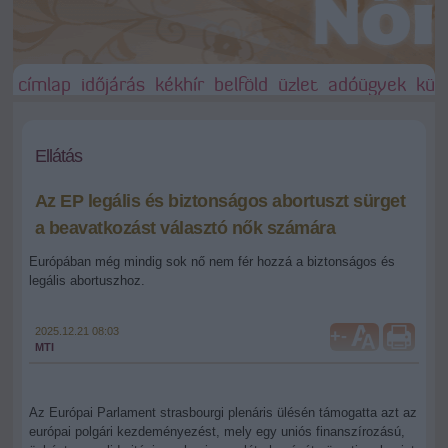
címlap
időjárás
kékhír
belföld
üzlet
adóügyek
külf
Ellátás
Az EP legális és biztonságos abortuszt sürget
a beavatkozást választó nők számára
Európában még mindig sok nő nem fér hozzá a biztonságos és
legális abortuszhoz.
2025.12.21 08:03
+
-
MTI
Az Európai Parlament strasbourgi plenáris ülésén támogatta azt az
európai polgári kezdeményezést, mely egy uniós finanszírozású,