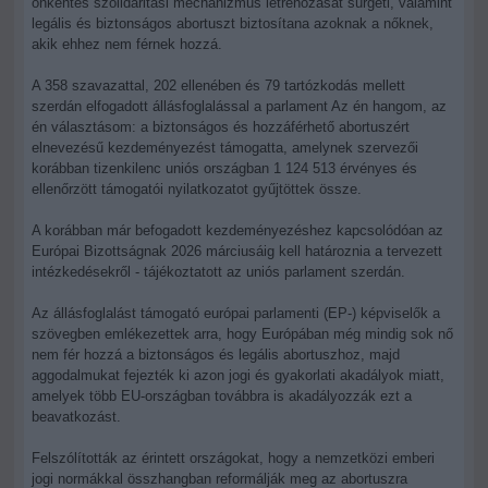
önkéntes szolidaritási mechanizmus létrehozását sürgeti, valamint
legális és biztonságos abortuszt biztosítana azoknak a nőknek,
akik ehhez nem férnek hozzá.
A 358 szavazattal, 202 ellenében és 79 tartózkodás mellett
szerdán elfogadott állásfoglalással a parlament Az én hangom, az
én választásom: a biztonságos és hozzáférhető abortuszért
elnevezésű kezdeményezést támogatta, amelynek szervezői
korábban tizenkilenc uniós országban 1 124 513 érvényes és
ellenőrzött támogatói nyilatkozatot gyűjtöttek össze.
A korábban már befogadott kezdeményezéshez kapcsolódóan az
Európai Bizottságnak 2026 márciusáig kell határoznia a tervezett
intézkedésekről - tájékoztatott az uniós parlament szerdán.
Az állásfoglalást támogató európai parlamenti (EP-) képviselők a
szövegben emlékezettek arra, hogy Európában még mindig sok nő
nem fér hozzá a biztonságos és legális abortuszhoz, majd
aggodalmukat fejezték ki azon jogi és gyakorlati akadályok miatt,
amelyek több EU-országban továbbra is akadályozzák ezt a
beavatkozást.
Felszólították az érintett országokat, hogy a nemzetközi emberi
jogi normákkal összhangban reformálják meg az abortuszra