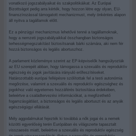
vonatkozó jogszabályaikat és szakpolitikáikat. Az Európai
Bizottságot pedig arra kérték, hogy hozzon létre egy olyan, EU-
finanszírozással támogatott mechanizmust, mely önkéntes alapon
áll nyitva a tagállamok előtt.
Ez a pénzügyi mechanizmus lehetővé tenné a tagállamoknak,
hogy a nemzeti jogszabályaikkal összhangban biztonságos
terhességmegszakítást biztosítsanak bárki számára, aki nem fér
hozzá biztonságos és legális abortuszhoz.
A parlament közleménye szerint az EP-képviselők hangsúlyozták
az EU szerepét abban, hogy támogassa a szexuális és reproduktív
egészség és jogok javítására irányuló erőfeszítéseket.
Határozottabb európai fellépésre szólítottak fel a testi autonómia
megőrzése, valamint a szexuális és reproduktív egészséghez és
jogokhoz való egyetemes hozzáférés biztosítása érdekében,
beleértve a családtervezési információkat, a megfizethető
fogamzásgátlást, a biztonságos és legális abortuszt és az anyák
egészségügyi ellátását.
Mély aggodalmukat fejezték ki továbbá a nők jogai és a nemek
közötti egyenlőség terén Európában és világszerte tapasztalt
visszaesés miatt, beleértve a szexuális és reproduktív egészség
és jogok visszaszorulását, illetve a szexuális és reproduktív