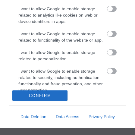
I want to allow Google to enable storage
related to analytics like cookies on web or
device identifiers in apps.
Portál szoftver és szerkesztőségi CMS, DMS rendszer:© PortalWare, 2017
Magnum IT Kft.
I want to allow Google to enable storage
•
Médiaajánlat és hirdetési akciók
•
Impresszum
•
Adatvédelmi
related to functionality of the website or app.
nyiltakozat
•
Fórum
•
Írj Nekünk!
•
Olvasói és moderálási alapelvek
•
Partnerek
•
ma.hu RSS csatornái
•
I want to allow Google to enable storage
related to personalization.
I want to allow Google to enable storage
related to security, including authentication
functionality and fraud prevention, and other
user protection.
CONFIRM
Data Deletion
Data Access
Privacy Policy