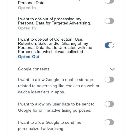
Personal Data.
Tanár Úr gyere, mindjárt lesz Lillád!
Opted In
2022.05.10 21:11
AZ IGAZSÁG SOHA NEM KÉSŐ
I want to opt-out of processing my
2022.05.10 21:07
Personal Data for Targeted Advertising.
JólVanna
Opted In
2022.05.10 20:31
Porvihar
I want to opt-out of Collection, Use,
2022.03.29 16:11
Retention, Sale, and/or Sharing of my
Personal Data that Is Unrelated with the
Mit szólsz? Ide minden baromságot...
Purposes for which it was collected.
2022.03.29 16:06
Opted Out
Google consents
I want to allow Google to enable storage
related to advertising like cookies on web or
device identifiers in apps.
I want to allow my user data to be sent to
Google for online advertising purposes.
I want to allow Google to send me
personalized advertising.