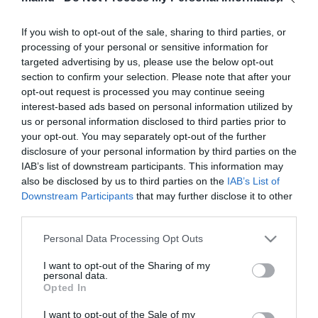
Nagy erőkkel keresik a szomjazó gólyát megmentő
12:16
Árpádot
If you wish to opt-out of the sale, sharing to third parties, or
Magyar Péter: átfogó energiafejlesztési tervet fogadott el a
6:48
kormány
processing of your personal or sensitive information for
targeted advertising by us, please use the below opt-out
Kenyában bezzeg minden zöldebb
20:46
section to confirm your selection. Please note that after your
Második világháborús német katonai motorkerékpár
18:37
opt-out request is processed you may continue seeing
bukkant elő a Dunából
interest-based ads based on personal information utilized by
us or personal information disclosed to third parties prior to
A Tisza-frakció kezdeményezte, hogy jövő kedden legyen
16:12
az államfőválasztás
your opt-out. You may separately opt-out of the further
disclosure of your personal information by third parties on the
Szomjazó gólyának adott inni egy férfi Tiszakécskénél -
14:02
IAB’s list of downstream participants. This information may
megható pillanatot rögzített a kamera
also be disclosed by us to third parties on the
IAB’s List of
Megható felvétel: elpusztult borját vitte magával egy
12:56
Downstream Participants
that may further disclose it to other
delfinanya
third parties.
Please note that this website/app uses one or more Google
Personal Data Processing Opt Outs
top cikkek:
services and may gather and store information including but
Nem is olyan egészséges a népszerű banán?
not limited to your visit or usage behaviour. You may click to
I want to opt-out of the Sharing of my
personal data.
grant or deny consent to Google and its third-party tags to
Opted In
use your data for below specified purposes in below Google
top fórum témák:
consent section.
I want to opt-out of the Sale of my