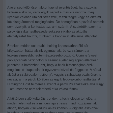
A jelenség különösen akkor kaphat jelentőséget, ha a szokás
hirtelen alakul ki, vagy egyik napról a másikra változik meg.
Ilyenkor valóban utalhat stresszre, feszültségre vagy az érzelmi
közelség átmeneti megingására. De önmagában a pozíció semmit
sem bizonyít: a kontextus az, ami számít. A szakértők szerint a
párok éjszakai testbeszéde sokszor inkább az aktuális
élethelyzetet tükrözi, mintsem a kapcsolat általános állapotát.
Érdekes módon sok stabil, boldog kapcsolatban élő pár
kifejezetten háttal alszik egymásnak, és ez számukra a
legkényelmesebb, legtermészetesebb pozíció. Corinne Sweet
párkapcsolati pszichológus szerint a jelenség éppen ellenkező
jelentést is hordozhat: azt, hogy a felek biztonságban érzik
magukat, és kapcsolatuk egyszerre közeli és független. A háttal
alvást a szakirodalom „Liberty”, vagyis szabadság pozíciónak is
nevezi, ami a párok körében az egyik leggyakoribb testtartás. A
Huffington Post felmérése szerint a párok 28 százaléka alszik így
– ami messze nem tekinthető ritka választásnak.
A kültérben zajló kulturális trendek, a technológiai terhelés, a
modern életmód és a mindennapi stressz mind hozzájárulnak
ahhoz, hogyan viselkedünk alvás közben. A digitális eszközök
jelenléte, a rendszertelen napirend vagy az információs