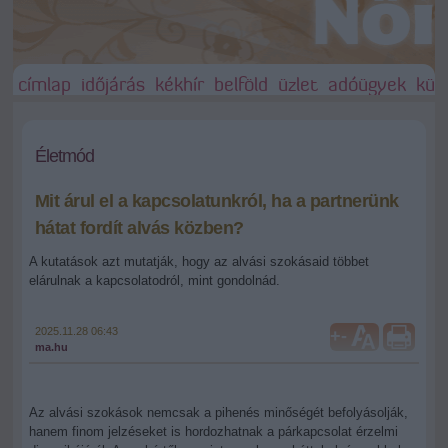
címlap
időjárás
kékhír
belföld
üzlet
adóügyek
külf
Életmód
Mit árul el a kapcsolatunkról, ha a partnerünk
hátat fordít alvás közben?
A kutatások azt mutatják, hogy az alvási szokásaid többet
elárulnak a kapcsolatodról, mint gondolnád.
2025.11.28 06:43
+
-
ma.hu
Az alvási szokások nemcsak a pihenés minőségét befolyásolják,
hanem finom jelzéseket is hordozhatnak a párkapcsolat érzelmi