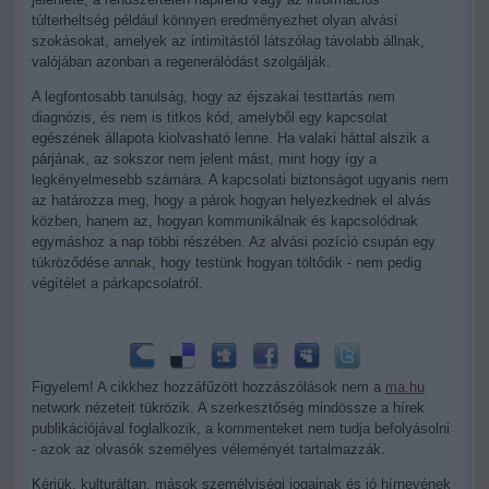
túlterheltség például könnyen eredményezhet olyan alvási
szokásokat, amelyek az intimitástól látszólag távolabb állnak,
valójában azonban a regenerálódást szolgálják.
A legfontosabb tanulság, hogy az éjszakai testtartás nem
diagnózis, és nem is titkos kód, amelyből egy kapcsolat
egészének állapota kiolvasható lenne. Ha valaki háttal alszik a
párjának, az sokszor nem jelent mást, mint hogy így a
legkényelmesebb számára. A kapcsolati biztonságot ugyanis nem
az határozza meg, hogy a párok hogyan helyezkednek el alvás
közben, hanem az, hogyan kommunikálnak és kapcsolódnak
egymáshoz a nap többi részében. Az alvási pozíció csupán egy
tükröződése annak, hogy testünk hogyan töltődik - nem pedig
végítélet a párkapcsolatról.
Figyelem! A cikkhez hozzáfűzött hozzászólások nem a
ma.hu
network nézeteit tükrözik. A szerkesztőség mindössze a hírek
publikációjával foglalkozik, a kommenteket nem tudja befolyásolni
- azok az olvasók személyes véleményét tartalmazzák.
Kérjük, kulturáltan, mások személyiségi jogainak és jó hírnevének