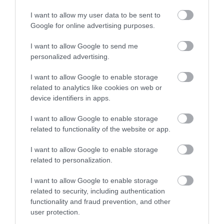
I want to allow my user data to be sent to
Google for online advertising purposes.
I want to allow Google to send me
personalized advertising.
I want to allow Google to enable storage
related to analytics like cookies on web or
device identifiers in apps.
I want to allow Google to enable storage
related to functionality of the website or app.
Portál szoftver és szerkesztőségi CMS, DMS rendszer:© PortalWare, 2017
Magnum IT Kft.
I want to allow Google to enable storage
•
Médiaajánlat és hirdetési akciók
•
Impresszum
•
Adatvédelmi
related to personalization.
nyiltakozat
•
Fórum
•
Írj Nekünk!
•
Olvasói és moderálási alapelvek
•
Partnerek
•
ma.hu RSS csatornái
•
I want to allow Google to enable storage
related to security, including authentication
functionality and fraud prevention, and other
user protection.