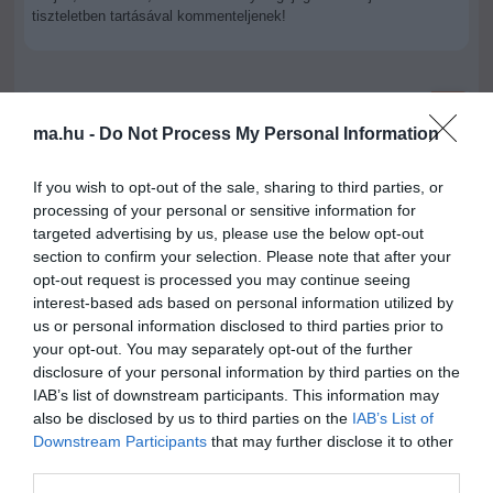
tiszteletben tartásával kommenteljenek!
ma.hu -
Do Not Process My Personal Information
ma.hu legfrissebb hírei:
If you wish to opt-out of the sale, sharing to third parties, or
Vitézy Dávid: 2,3 milliárd forint került vissza az államhoz
8:04
processing of your personal or sensitive information for
egy útdíjrendszeres ügylet felülvizsgálata után
targeted advertising by us, please use the below opt-out
Saját életét is kockára tette a magyar erdész, hogy
section to confirm your selection. Please note that after your
22:22
megállítsa a tüzet
opt-out request is processed you may continue seeing
interest-based ads based on personal information utilized by
Második világháborús MG-42 géppuskát emeltek ki a
20:20
us or personal information disclosed to third parties prior to
Dunából - a rendőrség lefoglalta
your opt-out. You may separately opt-out of the further
A Miniszterelnökség felmondta a Lounge Eventtel kötött
18:19
disclosure of your personal information by third parties on the
keretszerződését
IAB’s list of downstream participants. This information may
Megérkezett az eső a Duna vízgyűjtőjére
16:21
also be disclosed by us to third parties on the
IAB’s List of
Downstream Participants
that may further disclose it to other
Újabb két gyanúsítottat fogtak el a 600 milliós
14:26
ingatlanmaffia ügyében
third parties.