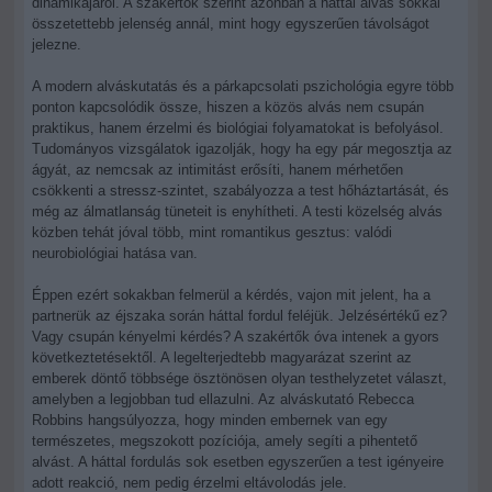
dinamikájáról. A szakértők szerint azonban a háttal alvás sokkal
összetettebb jelenség annál, mint hogy egyszerűen távolságot
jelezne.
A modern alváskutatás és a párkapcsolati pszichológia egyre több
ponton kapcsolódik össze, hiszen a közös alvás nem csupán
praktikus, hanem érzelmi és biológiai folyamatokat is befolyásol.
Tudományos vizsgálatok igazolják, hogy ha egy pár megosztja az
ágyát, az nemcsak az intimitást erősíti, hanem mérhetően
csökkenti a stressz-szintet, szabályozza a test hőháztartását, és
még az álmatlanság tüneteit is enyhítheti. A testi közelség alvás
közben tehát jóval több, mint romantikus gesztus: valódi
neurobiológiai hatása van.
Éppen ezért sokakban felmerül a kérdés, vajon mit jelent, ha a
partnerük az éjszaka során háttal fordul feléjük. Jelzésértékű ez?
Vagy csupán kényelmi kérdés? A szakértők óva intenek a gyors
következtetésektől. A legelterjedtebb magyarázat szerint az
emberek döntő többsége ösztönösen olyan testhelyzetet választ,
amelyben a legjobban tud ellazulni. Az alváskutató Rebecca
Robbins hangsúlyozza, hogy minden embernek van egy
természetes, megszokott pozíciója, amely segíti a pihentető
alvást. A háttal fordulás sok esetben egyszerűen a test igényeire
adott reakció, nem pedig érzelmi eltávolodás jele.