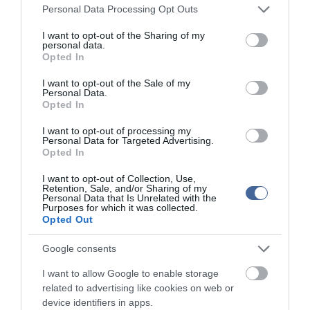
Vizes Eb - Megvan az első magyar arany, a nyíltvízi úszó
12:56
Please note that this website/app uses one or more Google
Personal Data Processing Opt Outs
Betlehem Dávid nyerte a kieséses versenyt
services and may gather and store information including but
not limited to your visit or usage behaviour. You may click to
I want to opt-out of the Sharing of my
personal data.
grant or deny consent to Google and its third-party tags to
top cikkek:
Opted In
use your data for below specified purposes in below Google
Nem is olyan egészséges a népszerű banán?
consent section.
I want to opt-out of the Sale of my
Personal Data.
Opted In
top fórum témák:
I want to opt-out of processing my
Tanár Úr gyere, mindjárt lesz Lillád!
Personal Data for Targeted Advertising.
2022.05.10 21:11
Opted In
AZ IGAZSÁG SOHA NEM KÉSŐ
2022.05.10 21:07
I want to opt-out of Collection, Use,
Retention, Sale, and/or Sharing of my
JólVanna
Personal Data that Is Unrelated with the
2022.05.10 20:31
Purposes for which it was collected.
Porvihar
Opted Out
2022.03.29 16:11
Mit szólsz? Ide minden baromságot...
Google consents
2022.03.29 16:06
I want to allow Google to enable storage
related to advertising like cookies on web or
device identifiers in apps.