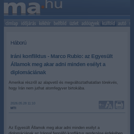
címlap
időjárás
kékhír
belföld
üzlet
adóügyek
külföld
autó
sp
Háború
Iráni konfliktus - Marco Rubio: az Egyesült
Államok meg akar adni minden esélyt a
diplomáciának
Amerikai részről az alapvető és megváltoztathatatlan törekvés,
hogy Irán nem juthat atomfegyver birtokába.
2026.05.28 11:10
+
-
MTI
Az Egyesült Államok meg akar adni minden esélyt a
diplomáciának az Iránnal fennálló konfliktus rendezése érdekében,