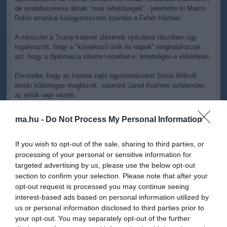
de rendelkezésére állnak "más lehetőségek" - jelentette ki Marco
Rubio amerikai külügyminiszter szerdán a Fehér Házban.
A miniszter a Trump-kabinet ülésének nyilvános részében úgy
fogalmazott, hogy a "következő órák és napok" meghatározzák
azt, hogy a diplomácia sikerre vezethet-e, lehetséges-e előrelépés.
Elmondta, hogy az Iránnal zajló egyeztetéseket Steve Witkoff
elnöki különleges megbízott, valamint Jared Kushner üzletember,
az elnök veje vezeti.
Hangsúlyozta, hogy amerikai részről az alapvető és
ma.hu -
Do Not Process My Personal Information
megváltoztathatatlan törekvés, hogy Irán nem juthat atomfegyver
birtokába.
If you wish to opt-out of the sale, sharing to third parties, or
Donald Trump elnök azt mondta, hogy Irán "az utolsó tartalékait
processing of your personal or sensitive information for
mozgósítva tárgyal", ugyanakkor hozzátette, hogy Teherán próbál
targeted advertising by us, please use the below opt-out
az "időhúzásra" játszani, azt remélve, hogy a kivárás taktikájához
section to confirm your selection. Please note that after your
folyamodhat nukleáris programját illetően. Kérdésre válaszolva
opt-out request is processed you may continue seeing
hozzátette, hogy elfogadhatónak tartaná, ha az Irán birtokában
interest-based ads based on personal information utilized by
lévő, magas fokon dúsított uránkészletet orosz vagy kínai
us or personal information disclosed to third parties prior to
felügyelet mellett távolítanák el.
your opt-out. You may separately opt-out of the further