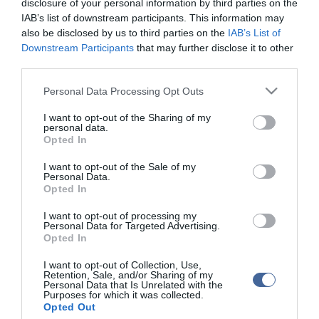
disclosure of your personal information by third parties on the
Az amerikai elnöki hivatal szerdán a közösségi médiában
megjelent közlemény "teljes kitalációnak" minősítette az iráni
IAB’s list of downstream participants. This information may
állami média által közölt iráni-amerikai informális
also be disclosed by us to third parties on the
IAB’s List of
megállapodástervezetet, amely a teheráni állítás szerint azt
Downstream Participants
that may further disclose it to other
tartalmazza, hogy Irán egy hónap alatt állítaná helyre a Hormuzi-
third parties.
szoros közlekedését, valamint az Egyesült Államok feloldaná a
blokádot és kivonná csapatait a Közel-Kelet Iránhoz közeli
Please note that this website/app uses one or more Google
Personal Data Processing Opt Outs
térségéből.
services and may gather and store information including but
not limited to your visit or usage behaviour. You may click to
I want to opt-out of the Sharing of my
personal data.
grant or deny consent to Google and its third-party tags to
Opted In
use your data for below specified purposes in below Google
consent section.
I want to opt-out of the Sale of my
Figyelem! A cikkhez hozzáfűzött hozzászólások nem a
ma.hu
network nézeteit
Personal Data.
tükrözik. A szerkesztőség mindössze a hírek publikációjával foglalkozik, a
Opted In
kommenteket nem tudja befolyásolni - azok az olvasók személyes véleményét
tartalmazzák.
I want to opt-out of processing my
Kérjük, kulturáltan, mások személyiségi jogainak és jó hírnevének tiszteletben
Personal Data for Targeted Advertising.
tartásával kommenteljenek!
Opted In
I want to opt-out of Collection, Use,
Retention, Sale, and/or Sharing of my
Personal Data that Is Unrelated with the
Purposes for which it was collected.
Opted Out