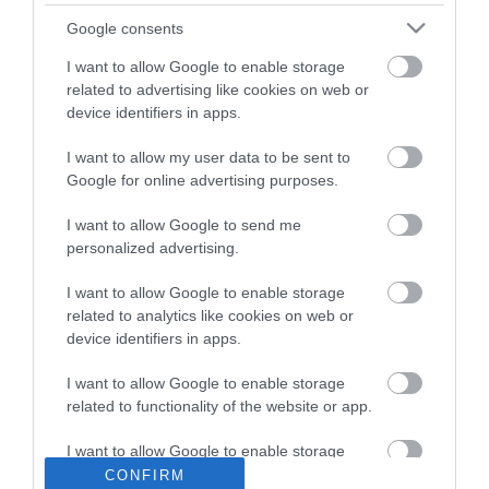
ma.hu legfrissebb hírei:
Google consents
Nagy erőkkel keresik a szomjazó gólyát megmentő
12:16
I want to allow Google to enable storage
Árpádot
related to advertising like cookies on web or
Magyar Péter: átfogó energiafejlesztési tervet fogadott el a
6:48
device identifiers in apps.
kormány
Kenyában bezzeg minden zöldebb
20:46
I want to allow my user data to be sent to
Google for online advertising purposes.
Második világháborús német katonai motorkerékpár
18:37
bukkant elő a Dunából
I want to allow Google to send me
A Tisza-frakció kezdeményezte, hogy jövő kedden legyen
16:12
personalized advertising.
az államfőválasztás
Szomjazó gólyának adott inni egy férfi Tiszakécskénél -
14:02
I want to allow Google to enable storage
megható pillanatot rögzített a kamera
related to analytics like cookies on web or
device identifiers in apps.
Megható felvétel: elpusztult borját vitte magával egy
12:56
delfinanya
I want to allow Google to enable storage
related to functionality of the website or app.
top cikkek:
I want to allow Google to enable storage
Nem is olyan egészséges a népszerű banán?
related to personalization.
CONFIRM