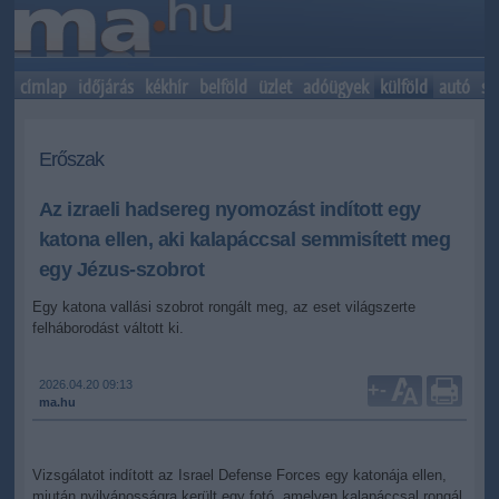
címlap
időjárás
kékhír
belföld
üzlet
adóügyek
külföld
autó
sp
Erőszak
Az izraeli hadsereg nyomozást indított egy
katona ellen, aki kalapáccsal semmisített meg
egy Jézus-szobrot
Egy katona vallási szobrot rongált meg, az eset világszerte
felháborodást váltott ki.
2026.04.20 09:13
+
-
ma.hu
Vizsgálatot indított az Israel Defense Forces egy katonája ellen,
miután nyilvánosságra került egy fotó, amelyen kalapáccsal rongál