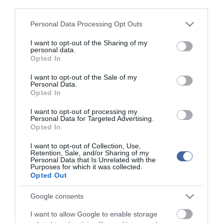
third parties.
Figyelem! A cikkhez hozzáfűzött hozzászólások nem a
ma.hu
network nézeteit
Please note that this website/app uses one or more Google
Personal Data Processing Opt Outs
tükrözik. A szerkesztőség mindössze a hírek publikációjával foglalkozik, a
services and may gather and store information including but
kommenteket nem tudja befolyásolni - azok az olvasók személyes véleményét
tartalmazzák.
not limited to your visit or usage behaviour. You may click to
I want to opt-out of the Sharing of my
personal data.
Kérjük, kulturáltan, mások személyiségi jogainak és jó hírnevének tiszteletben
grant or deny consent to Google and its third-party tags to
Opted In
tartásával kommenteljenek!
use your data for below specified purposes in below Google
consent section.
I want to opt-out of the Sale of my
Personal Data.
Opted In
I want to opt-out of processing my
Personal Data for Targeted Advertising.
ma.hu legfrissebb hírei:
Opted In
Izrael nem vonul ki Gázából
20:31
I want to opt-out of Collection, Use,
Retention, Sale, and/or Sharing of my
Három érmet szereztek a magyarok a világ egyik
18:29
Personal Data that Is Unrelated with the
legnagyobb hosszútávú kajak-kenu versenyén, a Sellán
Purposes for which it was collected.
Opted Out
Latorcai Csaba: a KDNP pályázati úton választja ki
16:28
delegáltját a Médiatanácsba
Google consents
Egész héten meleg, napos idő várható
14:27
I want to allow Google to enable storage
Tanács Zoltán: kormány-előterjesztés készül a
12:26