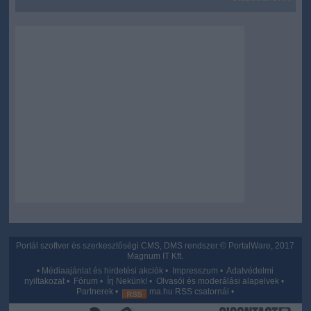
user protection.
Portál szoftver és szerkesztőségi CMS, DMS rendszer:© PortalWare, 2017
Magnum IT Kft.
•
Médiaajánlat és hirdetési akciók
•
Impresszum
•
Adatvédelmi
nyiltakozat
•
Fórum
•
Írj Nekünk!
•
Olvasói és moderálási alapelvek
•
Partnerek
•
ma.hu RSS csatornái
•