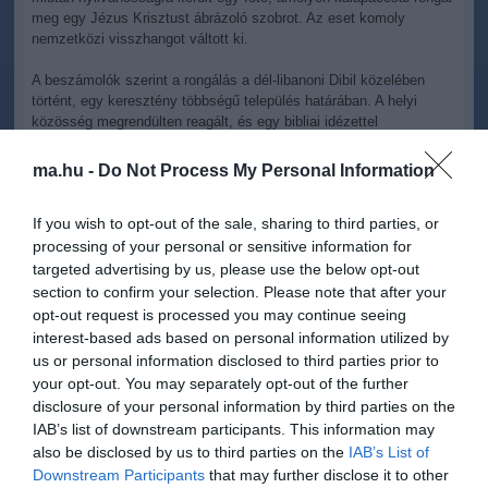
meg egy Jézus Krisztust ábrázoló szobrot. Az eset komoly
nemzetközi visszhangot váltott ki.
A beszámolók szerint a rongálás a dél-libanoni Dibil közelében
történt, egy keresztény többségű település határában. A helyi
közösség megrendülten reagált, és egy bibliai idézettel
kommentálta a történteket.
ma.hu -
Do Not Process My Personal Information
A hadsereg megerősítette a kép hitelességét, és hangsúlyozta,
hogy a katona viselkedése „teljes mértékben ellentétes” az elvárt
If you wish to opt-out of the sale, sharing to third parties, or
értékekkel. A vizsgálat jelenleg is folyamatban van, és az
eredmények függvényében fegyelmi intézkedések várhatók.
processing of your personal or sensitive information for
targeted advertising by us, please use the below opt-out
A katonai vezetés közölte, hogy nem áll szándékukban civil
section to confirm your selection. Please note that after your
infrastruktúrát vagy vallási jelképeket károsítani, és hozzátették,
opt-out request is processed you may continue seeing
hogy segítik a közösséget a szobor helyreállításában.
interest-based ads based on personal information utilized by
us or personal information disclosed to third parties prior to
Az ügy komoly felháborodást váltott ki a közösségi médiában is,
your opt-out. You may separately opt-out of the further
különösen annak fényében, hogy a térségben az elmúlt években
disclosure of your personal information by third parties on the
több vallási helyszínt is ért támadás a konfliktusok során.
IAB’s list of downstream participants. This information may
also be disclosed by us to third parties on the
IAB’s List of
Downstream Participants
that may further disclose it to other