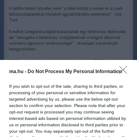
A hétfőn történt őrizetbe vétel "a többi között a román és a cseh
titkosszolgálatokkal folytatott együttműködés eredménye" - írta
Tusk.
Emellett Lengyelországból kiutasítanak egy fehérorosz diplomatát,
aki "támogatta a fehérorosz szolgálatoknak a lengyel állammal
szembeni agresszív tevékenységét" - olvasható a kormányfő
bejegyzésében.
Hétfőn a cseh biztonsági információs szolgálat (BIS) beszámolt a
fehérorosz állambiztonsági szolgálat (KGB) egy kémhálózatának
ma.hu -
Do Not Process My Personal Information
felszámolásáról.
A BIS közlése szerint a cseh titkosszolgálatok több európai állam,
If you wish to opt-out of the sale, sharing to third parties, or
köztük Románia és Magyarország hatóságaival együttműködve
processing of your personal or sensitive information for
jártak el az ügyben.
targeted advertising by us, please use the below opt-out
section to confirm your selection. Please note that after your
Tomasz Siemoniak, a lengyel titkosszolgálatokat felügyelő
opt-out request is processed you may continue seeing
miniszter kedden az X-en kifejtette: az őrizetbe vett fehérorosz
interest-based ads based on personal information utilized by
neve Uladislau N., és a lengyel ügyészség lengyel és magyar
területen folytatott kémkedéssel gyanúsította meg őt. Az
us or personal information disclosed to third parties prior to
ügyészség Uladislau N. háromhónapos előzetes letartóztatását
your opt-out. You may separately opt-out of the further
kezdeményezte a bíróságnál.