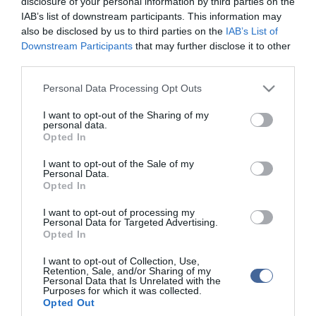
disclosure of your personal information by third parties on the
IAB’s list of downstream participants. This information may
Uladislau N. elfogása a lengyel, a cseh, a magyar, a román és a
also be disclosed by us to third parties on the
IAB’s List of
moldovai titkosszolgálatok "egy hosszú műveletének eredménye" -
Downstream Participants
that may further disclose it to other
írta Siemoniak. Hozzátette: a művelet "a fehérorosz
third parties.
titkosszolgálatok agresszív tevékenysége ellen irányult", de ennek
keretében a fehérorosz szolgálatok közép- és kelet-európai
Please note that this website/app uses one or more Google
Personal Data Processing Opt Outs
országokbeli tevékenységének és érdekeltségének körét is meg
services and may gather and store information including but
tudták határozni.
not limited to your visit or usage behaviour. You may click to
I want to opt-out of the Sharing of my
personal data.
grant or deny consent to Google and its third-party tags to
Opted In
use your data for below specified purposes in below Google
consent section.
I want to opt-out of the Sale of my
Personal Data.
Figyelem! A cikkhez hozzáfűzött hozzászólások nem a
ma.hu
network nézeteit
Opted In
tükrözik. A szerkesztőség mindössze a hírek publikációjával foglalkozik, a
kommenteket nem tudja befolyásolni - azok az olvasók személyes véleményét
tartalmazzák.
I want to opt-out of processing my
Personal Data for Targeted Advertising.
Kérjük, kulturáltan, mások személyiségi jogainak és jó hírnevének tiszteletben
Opted In
tartásával kommenteljenek!
I want to opt-out of Collection, Use,
Retention, Sale, and/or Sharing of my
Personal Data that Is Unrelated with the
Purposes for which it was collected.
Opted Out