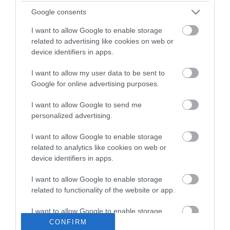
ma.hu legfrissebb hírei:
Google consents
Szomjazó gólyának adott inni egy férfi Tiszakécskénél -
I want to allow Google to enable storage
14:02
megható pillanatot rögzített a kamera
related to advertising like cookies on web or
device identifiers in apps.
Megható felvétel: elpusztult borját vitte magával egy
12:56
delfinanya
I want to allow my user data to be sent to
Halálos fenyegetés miatt lemondta erdélyi koncertjét Majka
10:53
Google for online advertising purposes.
Pórázra kötve hagytak egy kutyát egy híd alatt Miskolcon
8:46
I want to allow Google to send me
Védelmi Munkacsoport: hosszabb hőségriasztás, stabil
6:40
personalized advertising.
energiaellátás
Vizet vinnének a szomjazó vadaknak: önkéntes
6:22
I want to allow Google to enable storage
összefogást szerveznek a túrázók
related to analytics like cookies on web or
Rekordközeli aszály a Dunán: megkezdték a történelmi
22:15
device identifiers in apps.
kisvízszintek rögzítését
I want to allow Google to enable storage
related to functionality of the website or app.
top cikkek:
Nem is olyan egészséges a népszerű banán?
I want to allow Google to enable storage
related to personalization.
CONFIRM