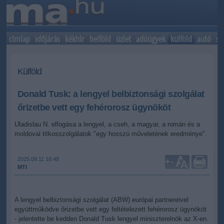
címlap
időjárás
kékhír
belföld
üzlet
adóügyek
külföld
autó
sp
Külföld
Donald Tusk: a lengyel belbiztonsági szolgálat
őrizetbe vett egy fehérorosz ügynököt
Uladislau N. elfogása a lengyel, a cseh, a magyar, a román és a
moldovai titkosszolgálatok "egy hosszú műveletének eredménye".
2025.09.11 18:48
+
-
MTI
A lengyel belbiztonsági szolgálat (ABW) európai partnereivel
együttműködve őrizetbe vett egy feltételezett fehérorosz ügynököt
- jelentette be kedden Donald Tusk lengyel miniszterelnök az X-en.