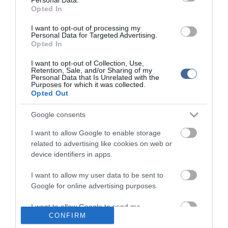
drónokat, azaz nagy sebességű pilóta nélküli repülő eszközöket,
Opted In
amelyeket szintén bevetettek a tegnap éjjeli támadásban" - fejtette
ki.
I want to opt-out of processing my
Personal Data for Targeted Advertising.
Opted In
Vadim Filaskin, Donyeck megye kormányzója közölte, hogy az
éjjel az orosz hadsereg Iszkander rakétákkal támadta régiójában
I want to opt-out of Collection, Use,
Szlovjanszk városát és környékét, négy ember sebesült meg.
Retention, Sale, and/or Sharing of my
Personal Data that Is Unrelated with the
Az ukrán vezérkar arról számolt be, hogy csütörtökre virradóan az
Purposes for which it was collected.
ukrán erők csapást mértek több fontos, az agressziót segítő
Opted Out
célpontra. A közlés szerint támadást hajtottak végre az
oroszországi krasznodari régióban található afipszkiji olajfinomító
Google consents
ellen. "Ez az olajfinomító, amelynek fő termékei a benzin és a
dízel üzemanyag, az orosz megszálló hadsereg ellátásában vesz
I want to allow Google to enable storage
részt. Az éves feldolgozási kapacitása 6,25 millió tonna olaj. A
related to advertising like cookies on web or
létesítmény területén nagy kiterjedésű tűz keletkezett" - emelte ki
device identifiers in apps.
az ukrán hadsereg vezetése.
I want to allow my user data to be sent to
Csapást mértek a szamarszki területen található kujbisevi
Google for online advertising purposes.
olajfinomítóra is, amely benzint, dízelt, oldószereket és több mint
harmincféle olajterméket állít elő. "A feldolgozókapacitása évi 7
millió tonna olaj. A finomító területén robbanások voltak és tüzek
I want to allow Google to send me
keletkeztek" - közölte a vezérkar. Hozzátette, hogy ukrán
CONFIRM
personalized advertising.
egységek csapást mértek több oroszországi, illetve megszállt