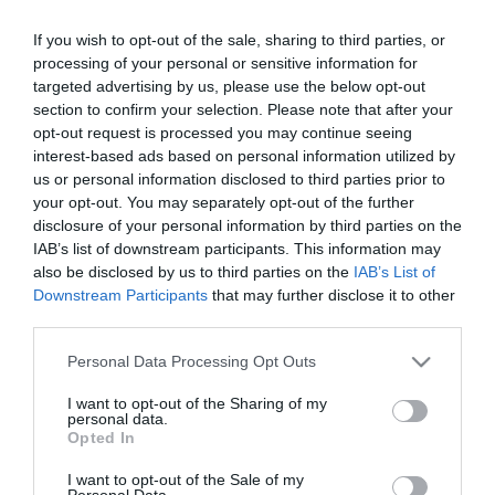
hogy a legfrissebb információk szerint 38 ember sérült meg
Kijevben. "További tíz embert eltűntként tartanak nyilván. A
If you wish to opt-out of the sale, sharing to third parties, or
becsapódások helyszínein tovább folynak a keresési-mentési és
processing of your personal or sensitive information for
helyreállítási munkálatok" - közölte a miniszter.
targeted advertising by us, please use the below opt-out
Mikola Kalasnik, Kijev megye katonai közigazgatásának vezetője
section to confirm your selection. Please note that after your
a Facebookon arról adott hírt, hogy a tömeges orosz légicsapások
opt-out request is processed you may continue seeing
nyomán a főváros környékéről, négy járásból is jelentettek károkat.
interest-based ads based on personal information utilized by
"Oroszország ismét cinikusan csapást mért békés településekre:
us or personal information disclosed to third parties prior to
lakóházakra és még kórházakra is. A légiriadó a megye különböző
your opt-out. You may separately opt-out of the further
részein több mint 12 órán át tartott" - írta. Hozzátette, hogy
disclosure of your personal information by third parties on the
megsérült a fővárosban található megyei klinikai kórház épülete is.
IAB’s list of downstream participants. This information may
also be disclosed by us to third parties on the
IAB’s List of
Jurij Ihnat, az ukrán légierő szóvivője egy tévéműsorban elmondta,
Downstream Participants
that may further disclose it to other
hogy a mostani masszív orosz légitámadás különlegessége a
third parties.
jelentős számú rakéta volt, amelyek közül kettő egy kijevi
lakóházba csapódott. A légierő ismét hangsúlyozta, hogy több
Please note that this website/app uses one or more Google
eszközre van szükség az orosz agresszióval szembeni
Personal Data Processing Opt Outs
services and may gather and store information including but
védekezéshez.
not limited to your visit or usage behaviour. You may click to
I want to opt-out of the Sharing of my
personal data.
"Ez egy kombinált támadás volt, az eddigi egyik legnagyobb.
grant or deny consent to Google and its third-party tags to
Opted In
Korábban több mint 740 légi célpontnál állítottunk fel negatív
use your data for below specified purposes in below Google
rekordot, de most több rakétával támadtak, akkor viszont több
consent section.
I want to opt-out of the Sale of my
drónnal. Az ellenség egyre gyakrabban használ sugárhajtású
Personal Data.