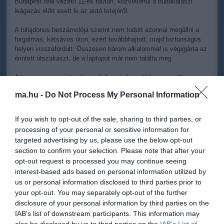
Budapest felé vezető 11-es főúton, közvetlenül a budakalászi
leágazás előtt esett le az autó tetejéről.
A tulajdonos beszámolója szerint nem tudott azonnal megállni a
forgalmas, kétsávos úton, ezért továbbhajtott, majd biztonságos
helyen visszafordult. Összesen három alkalommal is végigjárta az
érintett útszakaszt, de a laptopot már nem találta meg.
A bejegyzés szerint valószínű, hogy a készülék megsérült a
forgalomban, ennek ellenére a tulajdonos bízik benne, hogy valaki
ma.hu -
Do Not Process My Personal Information
felvette, és vissza tudja juttatni hozzá.
Ezért arra kér mindenkit, aki a megadott időben a 11-es főúton,
If you wish to opt-out of the sale, sharing to third parties, or
Szentendre és Budakalász között járt, és esetleg látta vagy
processing of your personal or sensitive information for
felvette a laptopot, hogy jelentkezzen nála. A készülék céges
targeted advertising by us, please use the below opt-out
tulajdon, ezért a rajta lévő adatok és maga az eszköz is fontos
section to confirm your selection. Please note that after your
számára.
opt-out request is processed you may continue seeing
interest-based ads based on personal information utilized by
us or personal information disclosed to third parties prior to
your opt-out. You may separately opt-out of the further
disclosure of your personal information by third parties on the
IAB’s list of downstream participants. This information may