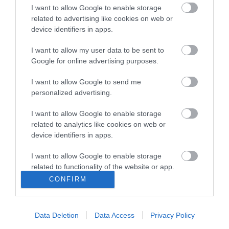
Latorcai Csaba: a KDNP pályázati úton választja ki
16:28
I want to allow Google to enable storage
delegáltját a Médiatanácsba
related to advertising like cookies on web or
Egész héten meleg, napos idő várható
device identifiers in apps.
14:27
Tanács Zoltán: kormány-előterjesztés készül a
12:26
I want to allow my user data to be sent to
Planetárium jövőjéről
Google for online advertising purposes.
Vegyszeradagolási probléma miatt kórházba került az Igali
10:25
Gyógyfürdő több vendége
I want to allow Google to send me
Kormány: életveszélyes gyalog átkelni a Dunán a Sziget
personalized advertising.
8:24
Fesztiválra
I want to allow Google to enable storage
related to analytics like cookies on web or
top cikkek:
device identifiers in apps.
Nem is olyan egészséges a népszerű banán?
I want to allow Google to enable storage
related to functionality of the website or app.
top fórum témák:
CONFIRM
I want to allow Google to enable storage
Tanár Úr gyere, mindjárt lesz Lillád!
2022.05.10 21:11
related to personalization.
AZ IGAZSÁG SOHA NEM KÉSŐ
Data Deletion
Data Access
Privacy Policy
2022.05.10 21:07
I want to allow Google to enable storage