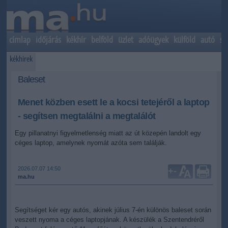
címlap
időjárás
kékhír
belföld
üzlet
adóügyek
külföld
autó
sp
kékhírek
Baleset
Menet közben esett le a kocsi tetejéről a laptop
- segítsen megtalálni a megtalálót
Egy pillanatnyi figyelmetlenség miatt az út közepén landolt egy
céges laptop, amelynek nyomát azóta sem találják.
2026.07.07 14:50
+
-
ma.hu
Segítséget kér egy autós, akinek július 7-én különös baleset során
veszett nyoma a céges laptopjának. A készülék a Szentendréről