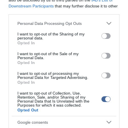
also be disclosed by us to third parties on the
IAB’s List of
Downstream Participants
that may further disclose it to other
third parties.
Please note that this website/app uses one or more Google
Personal Data Processing Opt Outs
services and may gather and store information including but
not limited to your visit or usage behaviour. You may click to
I want to opt-out of the Sharing of my
Figyelem! A cikkhez hozzáfűzött hozzászólások nem a
ma.hu
network nézeteit
personal data.
grant or deny consent to Google and its third-party tags to
tükrözik. A szerkesztőség mindössze a hírek publikációjával foglalkozik, a
Opted In
kommenteket nem tudja befolyásolni - azok az olvasók személyes véleményét
use your data for below specified purposes in below Google
tartalmazzák.
consent section.
I want to opt-out of the Sale of my
Kérjük, kulturáltan, mások személyiségi jogainak és jó hírnevének tiszteletben
Personal Data.
tartásával kommenteljenek!
Opted In
I want to opt-out of processing my
Personal Data for Targeted Advertising.
Opted In
I want to opt-out of Collection, Use,
Retention, Sale, and/or Sharing of my
ma.hu legfrissebb hírei:
Personal Data that Is Unrelated with the
Purposes for which it was collected.
Izrael nem vonul ki Gázából
20:31
Opted Out
Három érmet szereztek a magyarok a világ egyik
18:29
legnagyobb hosszútávú kajak-kenu versenyén, a Sellán
Google consents