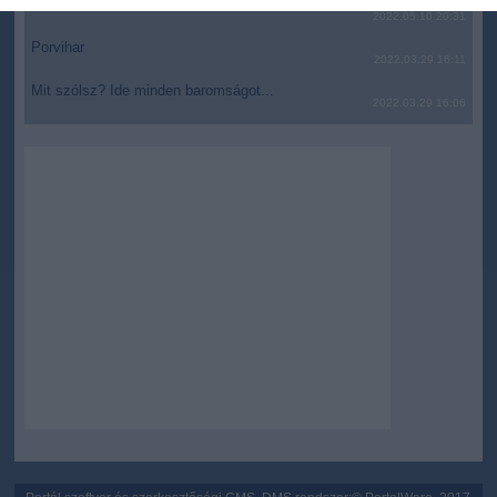
related to security, including authentication
JólVanna
2022.05.10 20:31
functionality and fraud prevention, and other
Porvihar
user protection.
2022.03.29 16:11
Mit szólsz? Ide minden baromságot...
2022.03.29 16:06