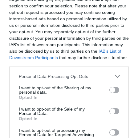
bizonyítékok egyértelműen alátámasztották a gyanút. Az elkövetőt
section to confirm your selection. Please note that after your
információs rendszer vagy adat megsértésének bűncselekménye
opt-out request is processed you may continue seeing
miatt hallgatták ki, jelenleg szabadlábon védekezhet.
interest-based ads based on personal information utilized by
us or personal information disclosed to third parties prior to
A nyomozás továbbra is folyamatban van, a lefoglalt eszközök
your opt-out. You may separately opt-out of the further
vizsgálata folytatódik – hangsúlyozza a rendőrség.
disclosure of your personal information by third parties on the
IAB’s list of downstream participants. This information may
also be disclosed by us to third parties on the
IAB’s List of
Downstream Participants
that may further disclose it to other
third parties.
Please note that this website/app uses one or more Google
Personal Data Processing Opt Outs
services and may gather and store information including but
not limited to your visit or usage behaviour. You may click to
I want to opt-out of the Sharing of my
personal data.
grant or deny consent to Google and its third-party tags to
Opted In
use your data for below specified purposes in below Google
consent section.
I want to opt-out of the Sale of my
Personal Data.
Opted In
I want to opt-out of processing my
Personal Data for Targeted Advertising.