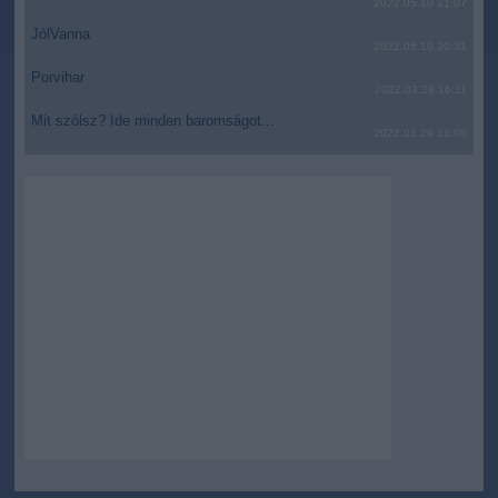
2022.05.10 21:07
JólVanna
2022.05.10 20:31
Porvihar
2022.03.29 16:11
Mit szólsz? Ide minden baromságot...
2022.03.29 16:06