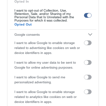
Opted In
I want to opt-out of Collection, Use,
Retention, Sale, and/or Sharing of my
Personal Data that Is Unrelated with the
Purposes for which it was collected.
Opted Out
Figyelem! A cikkhez hozzáfűzött hozzászólások nem a
ma.hu
network nézeteit tükrözik. A szerkesztőség mindössze a hírek
Google consents
publikációjával foglalkozik, a kommenteket nem tudja befolyásolni
- azok az olvasók személyes véleményét tartalmazzák.
I want to allow Google to enable storage
Kérjük, kulturáltan, mások személyiségi jogainak és jó hírnevének
related to advertising like cookies on web or
tiszteletben tartásával kommenteljenek!
device identifiers in apps.
I want to allow my user data to be sent to
Google for online advertising purposes.
I want to allow Google to send me
personalized advertising.
ma.hu legfrissebb hírei:
I want to allow Google to enable storage
Vitézy Dávid: 2,3 milliárd forint került vissza az államhoz
8:04
egy útdíjrendszeres ügylet felülvizsgálata után
related to analytics like cookies on web or
device identifiers in apps.
Saját életét is kockára tette a magyar erdész, hogy
22:22