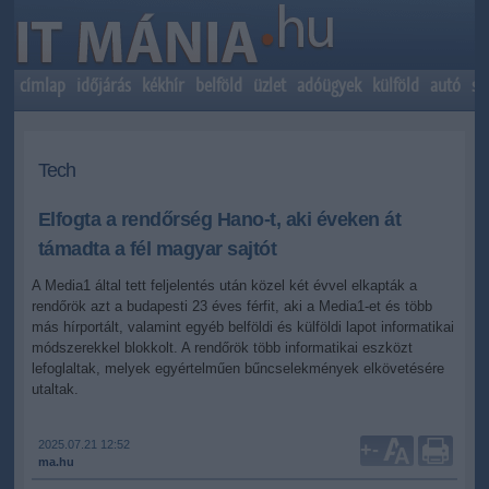
címlap
időjárás
kékhír
belföld
üzlet
adóügyek
külföld
autó
sp
Tech
Elfogta a rendőrség Hano-t, aki éveken át
támadta a fél magyar sajtót
A Media1 által tett feljelentés után közel két évvel elkapták a
rendőrök azt a budapesti 23 éves férfit, aki a Media1-et és több
más hírportált, valamint egyéb belföldi és külföldi lapot informatikai
módszerekkel blokkolt. A rendőrök több informatikai eszközt
lefoglaltak, melyek egyértelműen bűncselekmények elkövetésére
utaltak.
2025.07.21 12:52
+
-
ma.hu