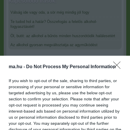
Kapcsolódó írások:
Válság ide vagy oda, a sör még mindig jól fogy
Te tudod hol a határ? Összefogás a felelős alkohol-
fogyasztásért!
Öl, butit: az alkohol a bűnös minden huszonötödik halálesetért
Az alkohol gyorsan megváltoztatja az agyműködést
Figyelem! A cikkhez hozzáfűzött hozzászólások nem a
ma.hu
ma.hu -
Do Not Process My Personal Information
network nézeteit tükrözik. A szerkesztőség mindössze a hírek
publikációjával foglalkozik, a kommenteket nem tudja befolyásolni
- azok az olvasók személyes véleményét tartalmazzák.
If you wish to opt-out of the sale, sharing to third parties, or
processing of your personal or sensitive information for
Kérjük, kulturáltan, mások személyiségi jogainak és jó hírnevének
targeted advertising by us, please use the below opt-out
tiszteletben tartásával kommenteljenek!
section to confirm your selection. Please note that after your
opt-out request is processed you may continue seeing
interest-based ads based on personal information utilized by
us or personal information disclosed to third parties prior to
your opt-out. You may separately opt-out of the further
disclosure of your personal information by third parties on the