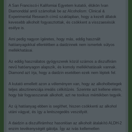
A San Franciscó-i Kaliforniai Egyetem kutatói, élükön Ivan
Diamonddal arról számoltak be az Alcoholism: Clinical &
Experimental Research című szaklapban, hogy a kezelt állatok
kevesebb alkoholt fogyasztottak, és csökkent a visszaesésük
esélye is.
Ami pedig nagyon ígéretes, hogy más, eddig használt
hatóanyagokkal ellentétben a daidzinnek nem ismertek súlyos
mellékhatásai.
Az eddig használatos gyógyszerek közül számos a diszulfirám
nevű hatóanyagon alapszik, és komoly mellékhatásaik vannak.
Diamond azt írja, hogy a daidzin esetében ezek nem léptek fel.
A kutató emellett azon a véleményen van, hogy az alkoholbetegek
teljes absztinenciája irreális célkitűzés. Szerinte azt kellene elérni,
hogy bár fogyasszanak alkoholt, azt ne toxikus mértékben tegyék.
Az új hatóanyag ebben is segíthet, hiszen csökkenti az alkohol
utáni vágyat, és így a lerészegedés veszélyét.
A daidzin a diszulfirámhoz hasonlóan az alkoholt átalakító ALDH-2
enzim tevékenységét gátolja. Így az ivás kellemetlen