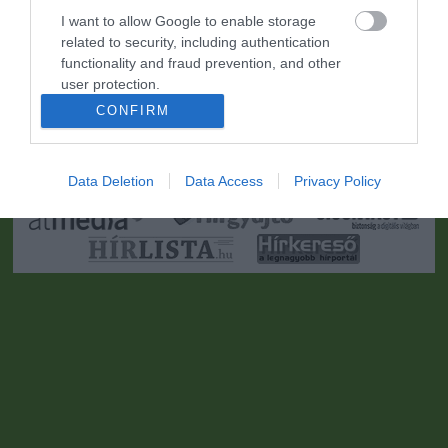
I want to allow Google to enable storage
related to security, including authentication
functionality and fraud prevention, and other
user protection.
CONFIRM
Portál szoftver és szerkesztőségi CMS, DMS rendszer:© PortalWare, 2017
Magnum IT Kft.
•
Médiaajánlat és hirdetési akciók
•
Impresszum
•
Adatvédelmi
nyiltakozat
•
Fórum
•
Írj Nekünk!
•
Olvasói és moderálási alapelvek
•
Partnerek
•
ma.hu RSS csatornái
•
Data Deletion
Data Access
Privacy Policy