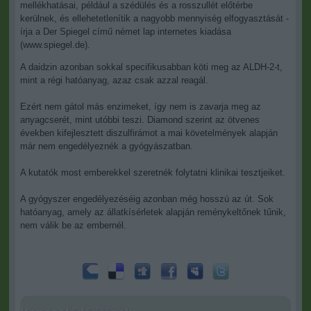
mellékhatásai, például a szédülés és a rosszullét előtérbe
kerülnek, és ellehetetlenítik a nagyobb mennyiség elfogyasztását -
írja a Der Spiegel című német lap internetes kiadása
(www.spiegel.de).
A daidzin azonban sokkal specifikusabban köti meg az ALDH-2-t,
mint a régi hatóanyag, azaz csak azzal reagál.
Ezért nem gátol más enzimeket, így nem is zavarja meg az
anyagcserét, mint utóbbi teszi. Diamond szerint az ötvenes
években kifejlesztett diszulfirámot a mai követelmények alapján
már nem engedélyeznék a gyógyászatban.
A kutatók most emberekkel szeretnék folytatni klinikai tesztjeiket.
A gyógyszer engedélyezéséig azonban még hosszú az út. Sok
hatóanyag, amely az állatkísérletek alapján reménykeltőnek tűnik,
nem válik be az embernél.