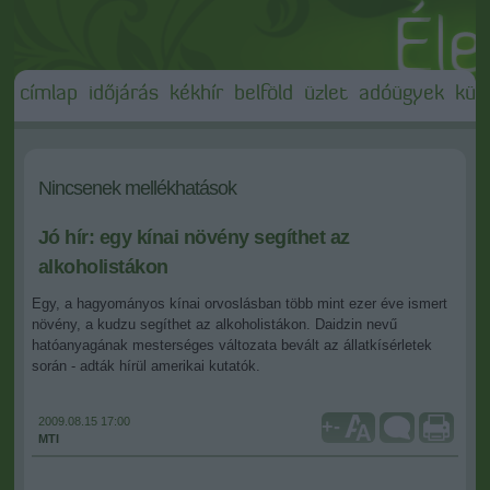
címlap
időjárás
kékhír
belföld
üzlet
adóügyek
külf
Nincsenek mellékhatások
Jó hír: egy kínai növény segíthet az
alkoholistákon
Egy, a hagyományos kínai orvoslásban több mint ezer éve ismert
növény, a kudzu segíthet az alkoholistákon. Daidzin nevű
hatóanyagának mesterséges változata bevált az állatkísérletek
során - adták hírül amerikai kutatók.
2009.08.15 17:00
+
-
MTI