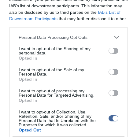
ma.hu legfrissebb hírei:
IAB’s list of downstream participants. This information may
also be disclosed by us to third parties on the
IAB’s List of
Szomjazó gólyának adott inni egy férfi Tiszakécskénél -
14:02
megható pillanatot rögzített a kamera
Downstream Participants
that may further disclose it to other
third parties.
Megható felvétel: elpusztult borját vitte magával egy
12:56
delfinanya
Please note that this website/app uses one or more Google
Personal Data Processing Opt Outs
Halálos fenyegetés miatt lemondta erdélyi koncertjét Majka
services and may gather and store information including but
10:53
not limited to your visit or usage behaviour. You may click to
I want to opt-out of the Sharing of my
Pórázra kötve hagytak egy kutyát egy híd alatt Miskolcon
8:46
personal data.
grant or deny consent to Google and its third-party tags to
Opted In
Védelmi Munkacsoport: hosszabb hőségriasztás, stabil
6:40
use your data for below specified purposes in below Google
energiaellátás
consent section.
I want to opt-out of the Sale of my
Personal Data.
Vizet vinnének a szomjazó vadaknak: önkéntes
6:22
Opted In
összefogást szerveznek a túrázók
Rekordközeli aszály a Dunán: megkezdték a történelmi
22:15
I want to opt-out of processing my
kisvízszintek rögzítését
Personal Data for Targeted Advertising.
Opted In
top cikkek:
I want to opt-out of Collection, Use,
Retention, Sale, and/or Sharing of my
Personal Data that Is Unrelated with the
Nem is olyan egészséges a népszerű banán?
Purposes for which it was collected.
Opted Out