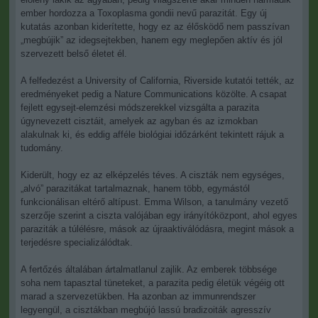
ember hordozza a Toxoplasma gondii nevű parazitát. Egy új
kutatás azonban kiderítette, hogy ez az élősködő nem passzívan
„megbújik” az idegsejtekben, hanem egy meglepően aktív és jól
szervezett belső életet él.
A felfedezést a University of California, Riverside kutatói tették, az
eredményeket pedig a Nature Communications közölte. A csapat
fejlett egysejt-elemzési módszerekkel vizsgálta a parazita
úgynevezett cisztáit, amelyek az agyban és az izmokban
alakulnak ki, és eddig afféle biológiai időzárként tekintett rájuk a
tudomány.
Kiderült, hogy ez az elképzelés téves. A ciszták nem egységes,
„alvó” parazitákat tartalmaznak, hanem több, egymástól
funkcionálisan eltérő altípust. Emma Wilson, a tanulmány vezető
szerzője szerint a ciszta valójában egy irányítóközpont, ahol egyes
paraziták a túlélésre, mások az újraaktiválódásra, megint mások a
terjedésre specializálódtak.
A fertőzés általában ártalmatlanul zajlik. Az emberek többsége
soha nem tapasztal tüneteket, a parazita pedig életük végéig ott
marad a szervezetükben. Ha azonban az immunrendszer
legyengül, a cisztákban megbújó lassú bradizoiták agresszív