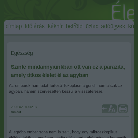
címlap
időjárás
kékhír
belföld
üzlet
adóügyek
külf
Egészség
Szinte mindannyiunkban ott van ez a parazita,
amely titkos életet él az agyban
Az emberek harmadát fertőző Toxoplasma gondii nem alszik az
agyban, hanem szervezetten készül a visszatérésre.
2026.02.04 06:13
+
-
ma.hu
A legtöbb ember soha nem is sejti, hogy egy mikroszkopikus
élőlény lakik az agyában, pedig világszerte akár minden harmadik