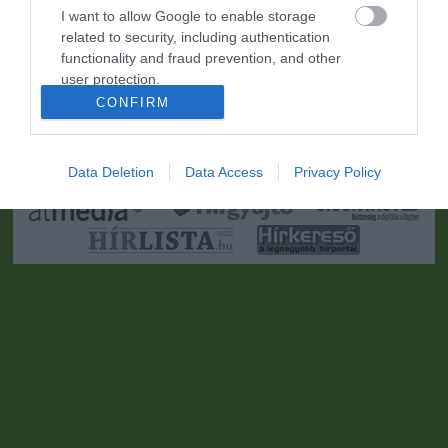
I want to allow Google to enable storage
related to security, including authentication
functionality and fraud prevention, and other
user protection.
CONFIRM
Portál szoftver és szerkesztőségi CMS, DMS rendszer:© PortalWare, 2017
Magnum IT Kft.
•
Médiaajánlat és hirdetési akciók
•
Impresszum
•
Adatvédelmi
nyiltakozat
•
Fórum
•
Írj Nekünk!
•
Olvasói és moderálási alapelvek
•
Partnerek
•
ma.hu RSS csatornái
•
Data Deletion
Data Access
Privacy Policy