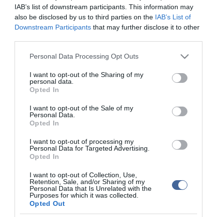
IAB’s list of downstream participants. This information may
Nagy erőkkel keresik a szomjazó gólyát megmentő
12:16
Árpádot
also be disclosed by us to third parties on the
IAB’s List of
Downstream Participants
that may further disclose it to other
Magyar Péter: átfogó energiafejlesztési tervet fogadott el a
6:48
third parties.
kormány
Kenyában bezzeg minden zöldebb
Please note that this website/app uses one or more Google
20:46
Personal Data Processing Opt Outs
services and may gather and store information including but
Második világháborús német katonai motorkerékpár
18:37
not limited to your visit or usage behaviour. You may click to
I want to opt-out of the Sharing of my
bukkant elő a Dunából
personal data.
grant or deny consent to Google and its third-party tags to
Opted In
A Tisza-frakció kezdeményezte, hogy jövő kedden legyen
16:12
use your data for below specified purposes in below Google
az államfőválasztás
consent section.
I want to opt-out of the Sale of my
Szomjazó gólyának adott inni egy férfi Tiszakécskénél -
Personal Data.
14:02
megható pillanatot rögzített a kamera
Opted In
Megható felvétel: elpusztult borját vitte magával egy
12:56
I want to opt-out of processing my
delfinanya
Personal Data for Targeted Advertising.
Opted In
top cikkek:
I want to opt-out of Collection, Use,
Retention, Sale, and/or Sharing of my
Nem is olyan egészséges a népszerű banán?
Personal Data that Is Unrelated with the
Purposes for which it was collected.
Opted Out
top fórum témák: