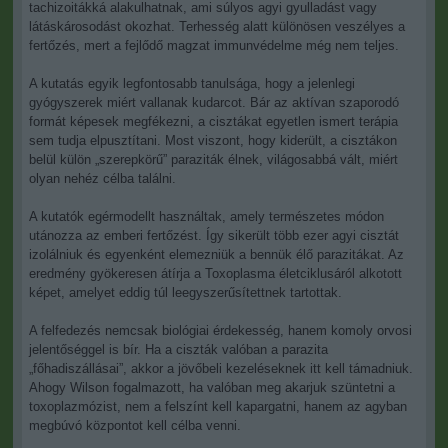
tachizoitákká alakulhatnak, ami súlyos agyi gyulladást vagy
látáskárosodást okozhat. Terhesség alatt különösen veszélyes a
fertőzés, mert a fejlődő magzat immunvédelme még nem teljes.
A kutatás egyik legfontosabb tanulsága, hogy a jelenlegi
gyógyszerek miért vallanak kudarcot. Bár az aktívan szaporodó
formát képesek megfékezni, a cisztákat egyetlen ismert terápia
sem tudja elpusztítani. Most viszont, hogy kiderült, a cisztákon
belül külön „szerepkörű” paraziták élnek, világosabbá vált, miért
olyan nehéz célba találni.
A kutatók egérmodellt használtak, amely természetes módon
utánozza az emberi fertőzést. Így sikerült több ezer agyi cisztát
izolálniuk és egyenként elemezniük a bennük élő parazitákat. Az
eredmény gyökeresen átírja a Toxoplasma életciklusáról alkotott
képet, amelyet eddig túl leegyszerűsítettnek tartottak.
A felfedezés nemcsak biológiai érdekesség, hanem komoly orvosi
jelentőséggel is bír. Ha a ciszták valóban a parazita
„főhadiszállásai”, akkor a jövőbeli kezeléseknek itt kell támadniuk.
Ahogy Wilson fogalmazott, ha valóban meg akarjuk szüntetni a
toxoplazmózist, nem a felszínt kell kapargatni, hanem az agyban
megbúvó központot kell célba venni.