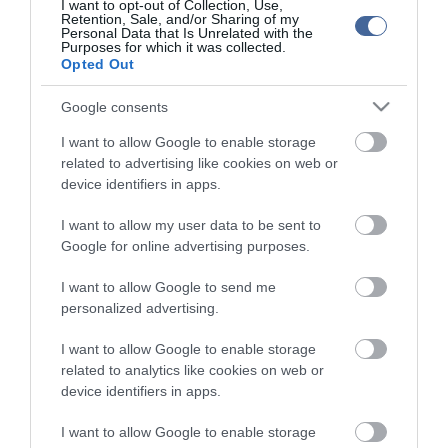
Betlehem Dávid nyerte a kieséses versenyt
I want to opt-out of Collection, Use,
Retention, Sale, and/or Sharing of my
Personal Data that Is Unrelated with the
Purposes for which it was collected.
top cikkek:
Opted Out
Nem is olyan egészséges a népszerű banán?
Google consents
I want to allow Google to enable storage
top fórum témák:
related to advertising like cookies on web or
Tanár Úr gyere, mindjárt lesz Lillád!
device identifiers in apps.
2022.05.10 21:11
AZ IGAZSÁG SOHA NEM KÉSŐ
I want to allow my user data to be sent to
2022.05.10 21:07
Google for online advertising purposes.
JólVanna
2022.05.10 20:31
I want to allow Google to send me
Porvihar
personalized advertising.
2022.03.29 16:11
Mit szólsz? Ide minden baromságot...
I want to allow Google to enable storage
2022.03.29 16:06
related to analytics like cookies on web or
device identifiers in apps.
I want to allow Google to enable storage