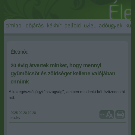
címlap
időjárás
kékhír
belföld
üzlet
adóügyek
külf
Életmód
20 évig átvertek minket, hogy mennyi
gyümölcsöt és zöldséget kellene valójában
ennünk
A közegészségügyi "hazugság", amiben mindenki két évtizeden át
hitt.
2025.09.20 10:20
+
-
ma.hu