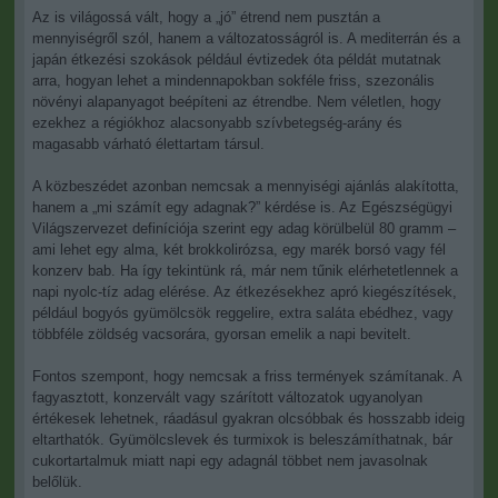
Az is világossá vált, hogy a „jó” étrend nem pusztán a
mennyiségről szól, hanem a változatosságról is. A mediterrán és a
japán étkezési szokások például évtizedek óta példát mutatnak
arra, hogyan lehet a mindennapokban sokféle friss, szezonális
növényi alapanyagot beépíteni az étrendbe. Nem véletlen, hogy
ezekhez a régiókhoz alacsonyabb szívbetegség-arány és
magasabb várható élettartam társul.
A közbeszédet azonban nemcsak a mennyiségi ajánlás alakította,
hanem a „mi számít egy adagnak?” kérdése is. Az Egészségügyi
Világszervezet definíciója szerint egy adag körülbelül 80 gramm –
ami lehet egy alma, két brokkolirózsa, egy marék borsó vagy fél
konzerv bab. Ha így tekintünk rá, már nem tűnik elérhetetlennek a
napi nyolc-tíz adag elérése. Az étkezésekhez apró kiegészítések,
például bogyós gyümölcsök reggelire, extra saláta ebédhez, vagy
többféle zöldség vacsorára, gyorsan emelik a napi bevitelt.
Fontos szempont, hogy nemcsak a friss termények számítanak. A
fagyasztott, konzervált vagy szárított változatok ugyanolyan
értékesek lehetnek, ráadásul gyakran olcsóbbak és hosszabb ideig
eltarthatók. Gyümölcslevek és turmixok is beleszámíthatnak, bár
cukortartalmuk miatt napi egy adagnál többet nem javasolnak
belőlük.