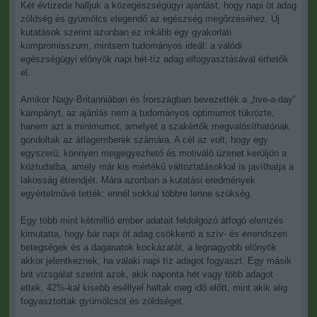
Két évtizede halljuk a közegészségügyi ajánlást, hogy napi öt adag
zöldség és gyümölcs elegendő az egészség megőrzéséhez. Új
kutatások szerint azonban ez inkább egy gyakorlati
kompromisszum, mintsem tudományos ideál: a valódi
egészségügyi előnyök napi hét-tíz adag elfogyasztásával érhetők
el.
Amikor Nagy-Britanniában és Írországban bevezették a „five-a-day”
kampányt, az ajánlás nem a tudományos optimumot tükrözte,
hanem azt a minimumot, amelyet a szakértők megvalósíthatónak
gondoltak az átlagemberek számára. A cél az volt, hogy egy
egyszerű, könnyen megjegyezhető és motiváló üzenet kerüljön a
köztudatba, amely már kis mértékű változtatásokkal is javíthatja a
lakosság étrendjét. Mára azonban a kutatási eredmények
egyértelművé tették: ennél sokkal többre lenne szükség.
Egy több mint kétmillió ember adatait feldolgozó átfogó elemzés
kimutatta, hogy bár napi öt adag csökkenti a szív- és érrendszeri
betegségek és a daganatok kockázatát, a legnagyobb előnyök
akkor jelentkeznek, ha valaki napi tíz adagot fogyaszt. Egy másik
brit vizsgálat szerint azok, akik naponta hét vagy több adagot
ettek, 42%-kal kisebb eséllyel haltak meg idő előtt, mint akik alig
fogyasztottak gyümölcsöt és zöldséget.