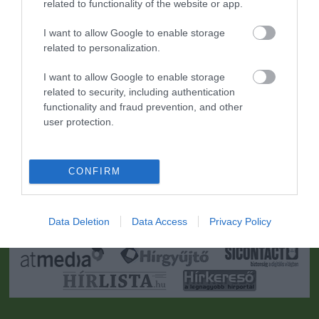
related to functionality of the website or app.
I want to allow Google to enable storage
related to personalization.
I want to allow Google to enable storage
related to security, including authentication
functionality and fraud prevention, and other
user protection.
CONFIRM
Portál szoftver és szerkesztőségi CMS, DMS rendszer:© PortalWare, 2017
Magnum IT Kft.
•
Médiaajánlat és hirdetési akciók
•
Impresszum
•
Adatvédelmi
nyiltakozat
•
Fórum
•
Írj Nekünk!
•
Olvasói és moderálási alapelvek
•
Data Deletion
Data Access
Privacy Policy
Partnerek
•
ma.hu RSS csatornái
•