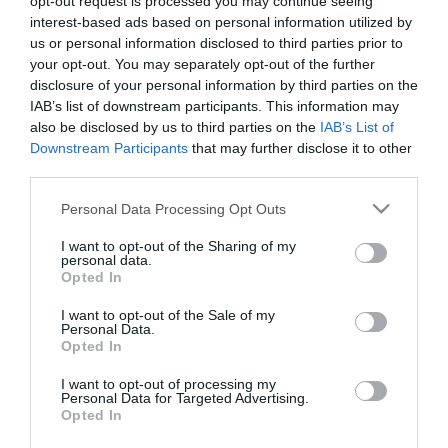
opt-out request is processed you may continue seeing
tiszteletben tartásával kommenteljenek!
interest-based ads based on personal information utilized by
us or personal information disclosed to third parties prior to
your opt-out. You may separately opt-out of the further
disclosure of your personal information by third parties on the
IAB’s list of downstream participants. This information may
also be disclosed by us to third parties on the
IAB’s List of
ma.hu legfrissebb hírei:
Downstream Participants
that may further disclose it to other
third parties.
Vitézy Dávid: 2,3 milliárd forint került vissza az államhoz
8:04
egy útdíjrendszeres ügylet felülvizsgálata után
Please note that this website/app uses one or more Google
Personal Data Processing Opt Outs
Saját életét is kockára tette a magyar erdész, hogy
22:22
services and may gather and store information including but
megállítsa a tüzet
not limited to your visit or usage behaviour. You may click to
I want to opt-out of the Sharing of my
personal data.
Második világháborús MG-42 géppuskát emeltek ki a
grant or deny consent to Google and its third-party tags to
20:20
Opted In
Dunából - a rendőrség lefoglalta
use your data for below specified purposes in below Google
consent section.
A Miniszterelnökség felmondta a Lounge Eventtel kötött
18:19
I want to opt-out of the Sale of my
keretszerződését
Personal Data.
Opted In
Megérkezett az eső a Duna vízgyűjtőjére
16:21
I want to opt-out of processing my
Újabb két gyanúsítottat fogtak el a 600 milliós
14:26
Personal Data for Targeted Advertising.
ingatlanmaffia ügyében
Opted In
Vizes Eb - Megvan az első magyar arany, a nyíltvízi úszó
12:56