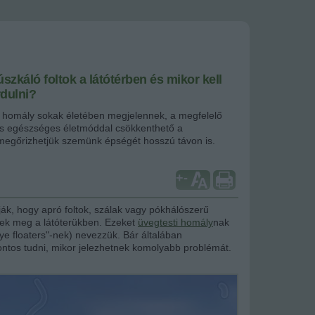
szkáló foltok a látótérben és mikor kell
dulni?
i homály sokak életében megjelennek, a megfelelő
és egészséges életmóddal csökkenthető a
megőrizhetjük szemünk épségét hosszú távon is.
+
-
ják, hogy apró foltok, szálak vagy pókhálószerű
nek meg a látóterükben. Ezeket
üvegtesti homály
nak
ye floaters"-nek) nevezzük. Bár általában
fontos tudni, mikor jelezhetnek komolyabb problémát.