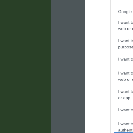
- Cukorbetegség 
- Előrehaladott 
Google 
Milyen tünete
I want t
Az üvegtesti hom
web or d
változásokat ta
jelezhet. Azonnal
I want t
purpose
- A homály hirt
- Fényvillanások
- A látómezőnk 
I want 
Ezek a tünetek 
I want t
sürgős orvosi b
web or d
érdekében.
Hogyan keze
I want t
or app.
A szemész (tágít
ellenőrzi az üve
rendellenessége
I want t
azonosításában
I want t
A legtöbb esetb
authenti
idővel kevésbé 