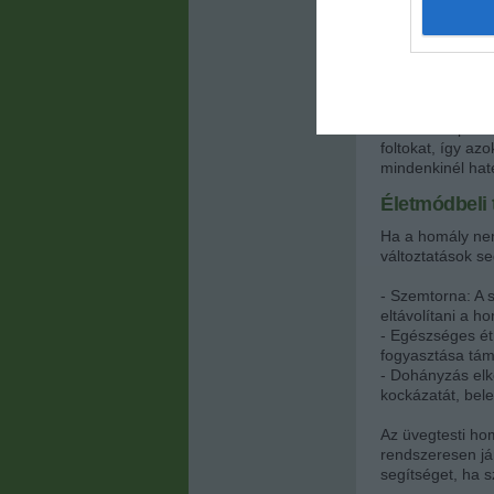
komolyan akadály
- Vitrectomia: E
üvegtestet, majd
kockázatokkal, p
- Lézerterápia:
foltokat, így az
mindenkinél haté
Életmódbeli 
Ha a homály nem
változtatások se
- Szemtorna: A s
eltávolítani a h
- Egészséges ét
fogyasztása tám
- Dohányzás elk
kockázatát, bele
Az üvegtesti hom
rendszeresen já
segítséget, ha s