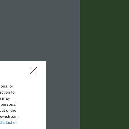
sonal or
ection to
ou may
 personal
out of the
 downstream
B’s List of