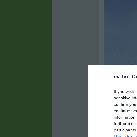
ma.hu -
D
If you wish 
sensitive in
confirm you
continue se
information 
further disc
Mi az az üve
participants
Az üvegtesti ho
Downstream 