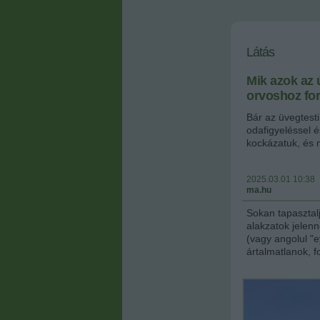
Látás
Mik azok az ú
orvoshoz for
Bár az üvegtest
odafigyeléssel 
kockázatuk, és 
2025.03.01 10:38
ma.hu
Sokan tapasztal
alakzatok jelen
(vagy angolul "e
ártalmatlanok, 