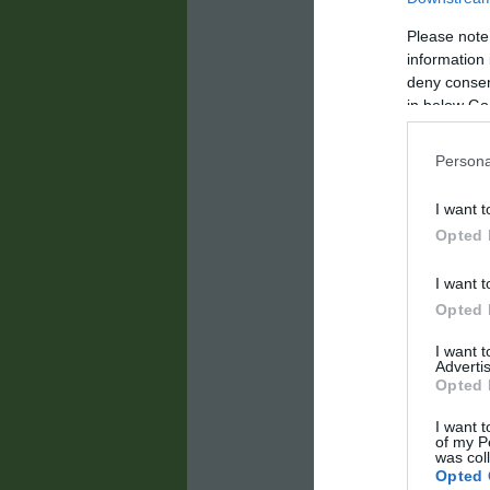
amelyek a szem
megpróbálunk rá
Please note
Különösen jól lá
information 
fehér fal előtt.
deny consent
in below Go
Az üvegtesti ho
előrehaladtával 
zselészerű anya
Persona
mikroszkopikus 
vetül, amit az a
I want t
Bizonyos esetek
Opted 
például:
I want t
- Szemfertőzés
Opted 
- Uveitis (szemg
- Retinaszakadá
I want 
Kik vannak 
Advertis
Opted 
Bár az üvegtest
olyan tényezők,
I want t
of my P
was col
- Rövidlátás
Opted 
- Korábbi szürk