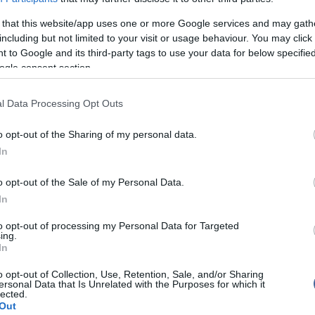
 mozgatásával együtt mozdulnak, és amikor
juk fókuszálni, mindig arrébb és arrébb mennek.
 that this website/app uses one or more Google services and may gath
thatók világos háttér, például az égbolt vagy egy
including but not limited to your visit or usage behaviour. You may click 
 to Google and its third-party tags to use your data for below specifi
ogle consent section.
mályt általában az okozza, hogy az idő
az üvegtest – a szem belsejében található,
g – folyékonyabbá válik, és a benne lévő
l Data Processing Opt Outs
rostok összecsomósodnak. Ezek árnyéka a retinára
gy látásként érzékel.
o opt-out of the Sharing of my personal data.
ben azonban komolyabb problémára is utalhatnak,
In
o opt-out of the Sale of my Personal Data.
ek
In
yulladás)
s vagy leválás
to opt-out of processing my Personal Data for Targeted
nagyobb veszélyben?
ing.
In
i homály az öregedés természetes velejára, vannak
 amelyek növelik kialakulásuk kockázatát:
o opt-out of Collection, Use, Retention, Sale, and/or Sharing
ersonal Data that Is Unrelated with the Purposes for which it
lected.
Out
ehályog-műtét