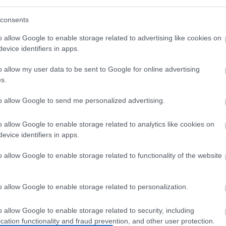
(diabéteszes retinopátia kialakulása)
életkor
consents
kre kell figyelni?
o allow Google to enable storage related to advertising like cookies on
ály legtöbbször ártalmatlan, de ha hirtelen
evice identifiers in apps.
pasztalunk a látásunkban, az súlyos problémát
i orvosi ellátást igényelhet, ha:
o allow my user data to be sent to Google for online advertising
s.
elen megszaporodik
at észlelünk
szélén sötét árnyék vagy „függöny” jelenik meg
to allow Google to send me personalized advertising.
retinaszakadásra vagy leválásra utalhatnak, amik
o allow Google to enable storage related to analytics like cookies on
eavatkozást igényelnek a látás megőrzése
evice identifiers in apps.
lhető az üvegtesti homály?
o allow Google to enable storage related to functionality of the website
ott pupillával végzett) szemfenék-vizsgálattal
gtest állapotát. Ez segít az esetleges
k, például retinaszakadás vagy gyulladás
o allow Google to enable storage related to personalization.
.
o allow Google to enable storage related to security, including
en nincs szükség kezelésre, mert a lebegő alakzatok
cation functionality and fraud prevention, and other user protection.
észrevehetővé válnak. Azonban, ha a homályok