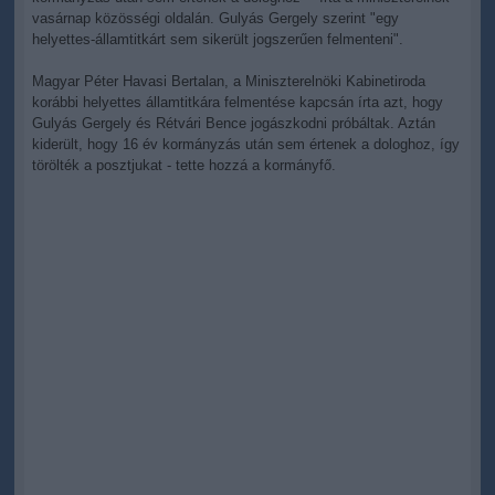
vasárnap közösségi oldalán. Gulyás Gergely szerint "egy
helyettes-államtitkárt sem sikerült jogszerűen felmenteni".
Magyar Péter Havasi Bertalan, a Miniszterelnöki Kabinetiroda
korábbi helyettes államtitkára felmentése kapcsán írta azt, hogy
Gulyás Gergely és Rétvári Bence jogászkodni próbáltak. Aztán
kiderült, hogy 16 év kormányzás után sem értenek a dologhoz, így
törölték a posztjukat - tette hozzá a kormányfő.