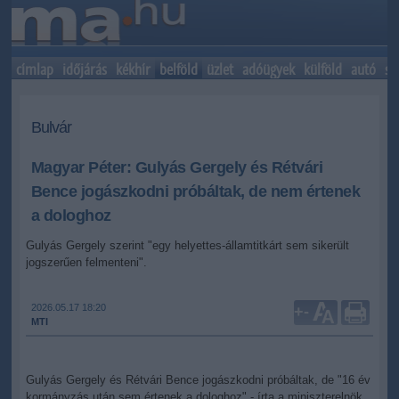
címlap
időjárás
kékhír
belföld
üzlet
adóügyek
külföld
autó
sp
Bulvár
Magyar Péter: Gulyás Gergely és Rétvári
Bence jogászkodni próbáltak, de nem értenek
a dologhoz
Gulyás Gergely szerint "egy helyettes-államtitkárt sem sikerült
jogszerűen felmenteni".
2026.05.17 18:20
+
-
MTI
Gulyás Gergely és Rétvári Bence jogászkodni próbáltak, de "16 év
kormányzás után sem értenek a dologhoz" - írta a miniszterelnök