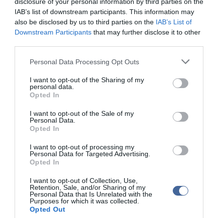
miniszter gyakorolja, "ezt kellett volna feltüntetni, kár, hogy nem
disclosure of your personal information by third parties on the
sikerült" - zárta sorait.
IAB’s list of downstream participants. This information may
also be disclosed by us to third parties on the
IAB’s List of
Downstream Participants
that may further disclose it to other
third parties.
Please note that this website/app uses one or more Google
Personal Data Processing Opt Outs
services and may gather and store information including but
not limited to your visit or usage behaviour. You may click to
I want to opt-out of the Sharing of my
personal data.
grant or deny consent to Google and its third-party tags to
Opted In
use your data for below specified purposes in below Google
consent section.
I want to opt-out of the Sale of my
Personal Data.
Opted In
I want to opt-out of processing my
Personal Data for Targeted Advertising.
Opted In
I want to opt-out of Collection, Use,
Retention, Sale, and/or Sharing of my
Personal Data that Is Unrelated with the
Purposes for which it was collected.
Opted Out