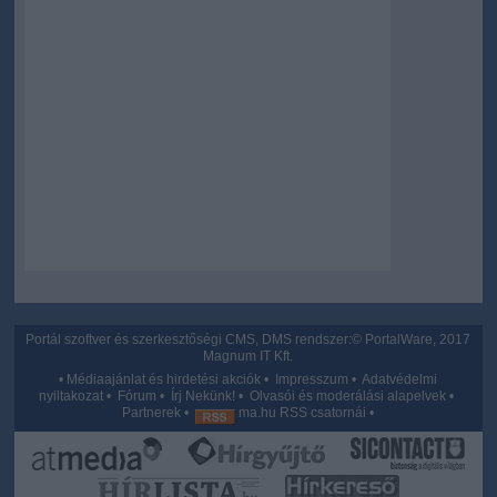
Portál szoftver és szerkesztőségi CMS, DMS rendszer:© PortalWare, 2017
Magnum IT Kft.
•
Médiaajánlat és hirdetési akciók
•
Impresszum
•
Adatvédelmi
nyiltakozat
•
Fórum
•
Írj Nekünk!
•
Olvasói és moderálási alapelvek
•
Partnerek
•
ma.hu RSS csatornái
•