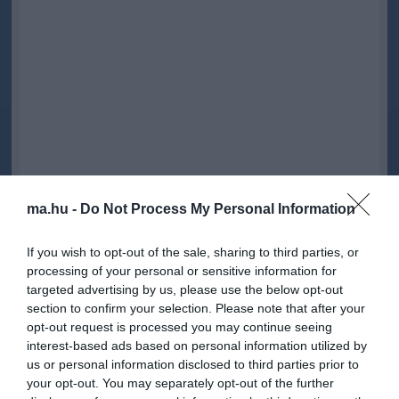
ma.hu -
Do Not Process My Personal Information
Gulyás Gergely, a Fidesz frakcióvezetője a miniszterelnök
szavaira reagálva, Facebook-oldalán vasárnap azt írta:
munkatársai tudta nélkül törölték Facebook-posztját - ami ettől
If you wish to opt-out of the sale, sharing to third parties, or
még az ő felelőssége -, ez azonban nem változtat a tényen, "hogy
processing of your personal or sensitive information for
egy helyettes-államtitkárt sem sikerült jogszerűen felmenteni".
targeted advertising by us, please use the below opt-out
section to confirm your selection. Please note that after your
"A bosszú - és a harag - rossz tanácsadónak bizonyult" - jegyezte
opt-out request is processed you may continue seeing
meg a frakcióvezető, hozzátéve, hogy miután kabinetirodát vezető
interest-based ads based on personal information utilized by
miniszter már nincs, ő nem tehetett javaslatot senkinek a
us or personal information disclosed to third parties prior to
felmentésére, akkor sem, ha a kabinetiroda csak egy hónap múlva
your opt-out. You may separately opt-out of the further
szűnik meg. Az ő hatáskörét a Miniszterelnökséget vezető