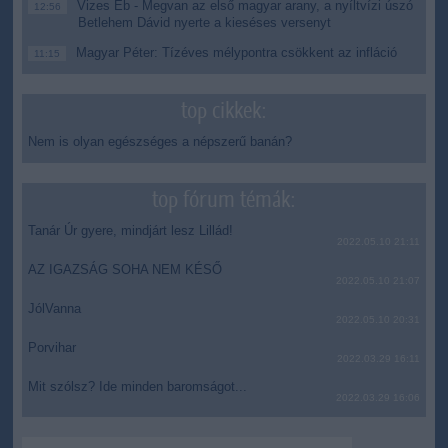
Vizes Eb - Megvan az első magyar arany, a nyíltvízi úszó
12:56
Betlehem Dávid nyerte a kieséses versenyt
Magyar Péter: Tízéves mélypontra csökkent az infláció
11:15
top cikkek:
Nem is olyan egészséges a népszerű banán?
top fórum témák:
Tanár Úr gyere, mindjárt lesz Lillád!
2022.05.10 21:11
AZ IGAZSÁG SOHA NEM KÉSŐ
2022.05.10 21:07
JólVanna
2022.05.10 20:31
Porvihar
2022.03.29 16:11
Mit szólsz? Ide minden baromságot...
2022.03.29 16:06