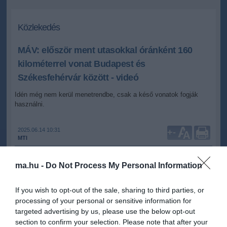
Közlekedés
MÁV: először ment utasokkal óránként 160
kilométerrel vonat Budapest és
Székesfehérvár között - videó
Idén még nem kerül menetrendbe, csak a késő vonatok fogják
használni.
2025.06.14 10:31
+
-
MTI
ma.hu -
Do Not Process My Personal Information
Budapest és Székesfehérvár között első alkalommal ment
utasokkal óránként 160 kilométeres sebességgel vonat pénteken -
If you wish to opt-out of the sale, sharing to third parties, or
jelentette be Hegyi Zsolt, a MÁV-csoport vezérigazgatója a
Facebookon.
processing of your personal or sensitive information for
targeted advertising by us, please use the below opt-out
"A mai óriási utasforgalomban a csoportok számára egy mentesítő
section to confirm your selection. Please note that after your