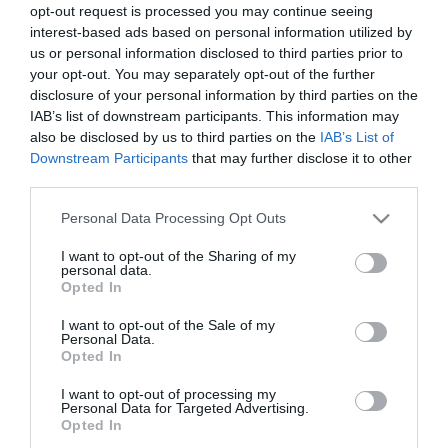
vonatot indítottunk Budapestről Balatonszentgyörgyre, és mi is
opt-out request is processed you may continue seeing
eljöttünk vele, aminek oka, hogy ez az első vonat, ami
interest-based ads based on personal information utilized by
utasforgalomban Budapest és Székesfehérvár között 160 kilométer
us or personal information disclosed to third parties prior to
per órás sebességgel közlekedhetett" - mondta a vezérigazgató az
your opt-out. You may separately opt-out of the further
oldalára feltöltött videóban.
disclosure of your personal information by third parties on the
IAB’s list of downstream participants. This information may
Hozzátette, hogy az elmúlt években lezajlott pálya- és
biztosítóberendezés-fejlesztéseknek köszönhetően megkapták a
also be disclosed by us to third parties on the
IAB’s List of
hatósági engedélyt, és ezáltal ezen a vonalszakaszon nagyjából
Downstream Participants
that may further disclose it to other
45 kilométeren lehetségessé vált a 160 kilométer per órás
third parties.
vonatközlekedés.
Június 21-től az itt menetrend szerint közlekedő vonatok is
Please note that this website/app uses one or more Google
Personal Data Processing Opt Outs
mehetnek 160-nal, ha a jármű képes erre a sebességre. A nyári
services and may gather and store information including but
forgalomban rengeteg Flirt és KISS motorvonat közlekedik erre,
not limited to your visit or usage behaviour. You may click to
I want to opt-out of the Sharing of my
késés esetén kihasználva ezt a sebességet, mintegy három percet
personal data.
grant or deny consent to Google and its third-party tags to
Opted In
dolgozhatnak le az esetleges késésből.
use your data for below specified purposes in below Google
consent section.
I want to opt-out of the Sale of my
A 160 kilométer per órás közlekedés tehát idén még nem kerül
Personal Data.
menetrendbe, csak a késő vonatok fogják használni, de így is nő a
Opted In
menetrendszerűség és javul a szolgáltatás Budapest és a Balaton
között - mondta Hegyi Zsolt.
I want to opt-out of processing my
Personal Data for Targeted Advertising.
Opted In