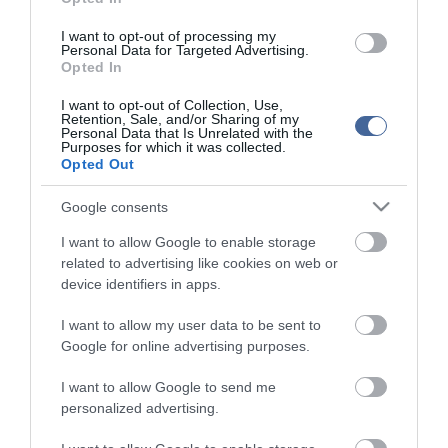
helyzetben a "saját érdekei szerint dönteni", hiszen a
műsorvezetők "felkérdezték" arról, hogyan szerzett
I want to opt-out of processing my
állampolgársági bizonyítványt, "vizsgáztatták" a műsorban, így ő
Personal Data for Targeted Advertising.
gúny tárgyává vált. Bartóki-Gönczy Balázs kiemelte, ilyen esetben
Opted In
a médiatanácsnak nem feladata eldönteni, hogy az egyéni
jogsérelem megtörtént-e, azt vizsgálják, hogy a médiaszolgáltató
I want to opt-out of Collection, Use,
Retention, Sale, and/or Sharing of my
betartotta-e az emberi méltóságra vonatkozó alapelveket.
Personal Data that Is Unrelated with the
Purposes for which it was collected.
A médiatanács tagja a Kossuth rádió Jó reggelt, Magyarország!
Opted Out
című műsorában azt mondta, bízik abban, hogy a felelős
médiaszolgáltatóknak nem feltétlenül a bírság mértéke lesz a
Google consents
visszatartó erő, hanem jogkövető magatartásra törekszenek.
I want to allow Google to enable storage
related to advertising like cookies on web or
device identifiers in apps.
Figyelem! A cikkhez hozzáfűzött hozzászólások nem a
ma.hu
network nézeteit
I want to allow my user data to be sent to
tükrözik. A szerkesztőség mindössze a hírek publikációjával foglalkozik, a
kommenteket nem tudja befolyásolni - azok az olvasók személyes véleményét
Google for online advertising purposes.
tartalmazzák.
Kérjük, kulturáltan, mások személyiségi jogainak és jó hírnevének tiszteletben
I want to allow Google to send me
tartásával kommenteljenek!
personalized advertising.