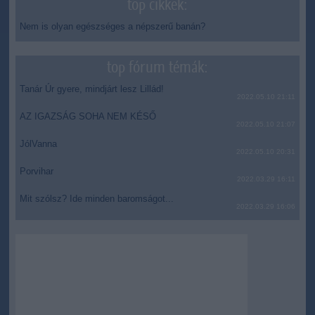
top cikkek:
Nem is olyan egészséges a népszerű banán?
top fórum témák:
Tanár Úr gyere, mindjárt lesz Lillád!
2022.05.10 21:11
AZ IGAZSÁG SOHA NEM KÉSŐ
2022.05.10 21:07
JólVanna
2022.05.10 20:31
Porvihar
2022.03.29 16:11
Mit szólsz? Ide minden baromságot...
2022.03.29 16:06