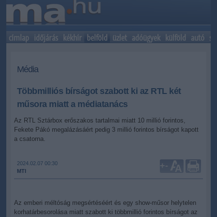
címlap
időjárás
kékhír
belföld
üzlet
adóügyek
külföld
autó
sp
Média
Többmilliós bírságot szabott ki az RTL két
műsora miatt a médiatanács
Az RTL Sztárbox erőszakos tartalmai miatt 10 millió forintos,
Fekete Pákó megalázásáért pedig 3 millió forintos bírságot kapott
a csatorna.
2024.02.07 00:30
+
-
MTI
Az emberi méltóság megsértéséért és egy show-műsor helytelen
korhatárbesorolása miatt szabott ki többmillió forintos bírságot az