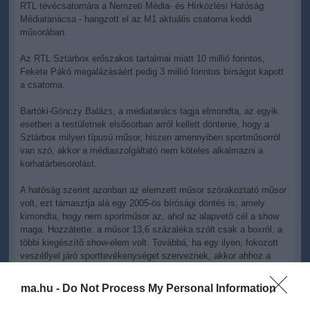
RTL tévécsatornára a Nemzeti Média- és Hírközlési Hatóság
Médiatanácsa - hangzott el az M1 aktuális csatorna keddi
műsorában.
Az RTL Sztárbox erőszakos tartalmai miatt 10 millió forintos,
Fekete Pákó megalázásáért pedig 3 millió forintos bírságot kapott
a csatorna.
Bartóki-Gönczy Balázs, a médiatanács tagja elmondta, az egyik
esetben a testületnek elsősorban arról kellett döntenie, hogy a
Sztárbox milyen típusú műsor, hiszen amennyiben sportműsorról
van szó, akkor a médiaszolgáltató nem köteles alkalmazni a
korhatárbesorolást.
A hatóság szerint azonban az elemzett műsor szórakoztató műsor
volt, ezt támasztja alá egy 2005-ös bírósági döntés is, amely
kimondta, hogy nem sportműsor az, ahol az alapvető cél a show
maga. Hozzátette: a műsor 13,6 százaléka szólt csak a boxról, a
többi kiegészítő show-elem volt. Továbbá, ha egy ilyen, fokozott
veszéllyel járó sporttevékenységet szerveznek, akkor ahhoz a
sportszakág írásbeli engedélyére is szükség lett volna. Onnantól,
hogy ez nem sportműsor, megfelelő korhatári besorolással és
ma.hu -
Do Not Process My Personal Information
ennek megfelelően csak 21 óra után lett volna közzétehető -
emelte ki Bartóki-Gönczy Balázs. A médiatanács tagja hozzátette: