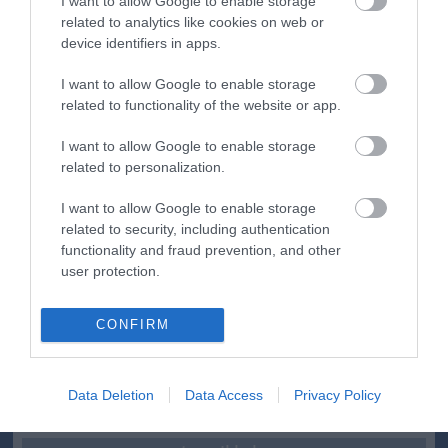
I want to allow Google to enable storage
related to analytics like cookies on web or
device identifiers in apps.
ma.hu legfrissebb hírei:
I want to allow Google to enable storage
related to functionality of the website or app.
Vitézy Dávid: 2,3 milliárd forint került vissza az államhoz
8:04
egy útdíjrendszeres ügylet felülvizsgálata után
I want to allow Google to enable storage
Saját életét is kockára tette a magyar erdész, hogy
22:22
related to personalization.
megállítsa a tüzet
I want to allow Google to enable storage
Második világháborús MG-42 géppuskát emeltek ki a
20:20
Dunából - a rendőrség lefoglalta
related to security, including authentication
functionality and fraud prevention, and other
A Miniszterelnökség felmondta a Lounge Eventtel kötött
18:19
user protection.
keretszerződését
Megérkezett az eső a Duna vízgyűjtőjére
16:21
CONFIRM
Újabb két gyanúsítottat fogtak el a 600 milliós
14:26
ingatlanmaffia ügyében
Vizes Eb - Megvan az első magyar arany, a nyíltvízi úszó
12:56
Data Deletion
Data Access
Privacy Policy
Betlehem Dávid nyerte a kieséses versenyt