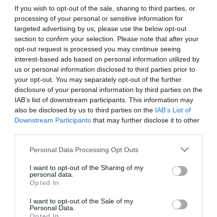
a műsorban az erőszak "explicit módon jelent meg", a vér
If you wish to opt-out of the sale, sharing to third parties, or
látványa, a trágár, szexuális tartalmú kifejezések elhangzása a
processing of your personal or sensitive information for
hatóság szerint a 16 éven aluliakban "nem biztos, hogy megértésre
targeted advertising by us, please use the below opt-out
talál".
section to confirm your selection. Please note that after your
opt-out request is processed you may continue seeing
A médiatanács szerint az sem jó üzenet a műsorszám
interest-based ads based on personal information utilized by
gyermekkorú nézőinek, hogy - téves következtetésként -
us or personal information disclosed to third parties prior to
konfliktusaik kezelésének elfogadott módja az agresszió - mondta.
your opt-out. You may separately opt-out of the further
disclosure of your personal information by third parties on the
Bartóki-Gönczy Balázs kitért arra, hogy műsor miatt kiszabott 10
IAB’s list of downstream participants. This information may
millió forintos bírság a maximális büntetés öt százaléka, de
arányban áll azzal, amekkora előnyt a médiaszolgáltató el tud érni
also be disclosed by us to third parties on the
IAB’s List of
a műsor bevételeivel.
Downstream Participants
that may further disclose it to other
third parties.
A médiatanács további két eljárásban vizsgálja a Sztárbox
különböző adásait, amelyekben később születik döntés - közölte.
Please note that this website/app uses one or more Google
Personal Data Processing Opt Outs
services and may gather and store information including but
Bartóki-Gönczy Balázs beszélt az RTL-t egy másik műsorszáma
not limited to your visit or usage behaviour. You may click to
I want to opt-out of the Sharing of my
miatt elmarasztaló döntésről is. A médiatanács szerint a tévé egyik
personal data.
grant or deny consent to Google and its third-party tags to
Opted In
reggeli műsorában a vendégként meghívott Fekete Pákót hozták
use your data for below specified purposes in below Google
méltatlan helyzetbe.
consent section.
I want to opt-out of the Sale of my
Personal Data.
A médiatanács döntése szerint a meghívott képtelen volt az adott
Opted In