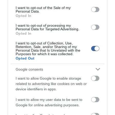
use your data for below specified purposes in below Google
hogy kihasználja őket a baloldal, mondván: az idősek
consent section.
megbecsülésében is előre kell menni, nem hátra.
I want to opt-out of the Sale of my
Personal Data.
Opted In
I want to opt-out of processing my
Personal Data for Targeted Advertising.
Opted In
I want to opt-out of Collection, Use,
Retention, Sale, and/or Sharing of my
Personal Data that Is Unrelated with the
Purposes for which it was collected.
Opted Out
Google consents
I want to allow Google to enable storage
related to advertising like cookies on web or
device identifiers in apps.
I want to allow my user data to be sent to
Google for online advertising purposes.