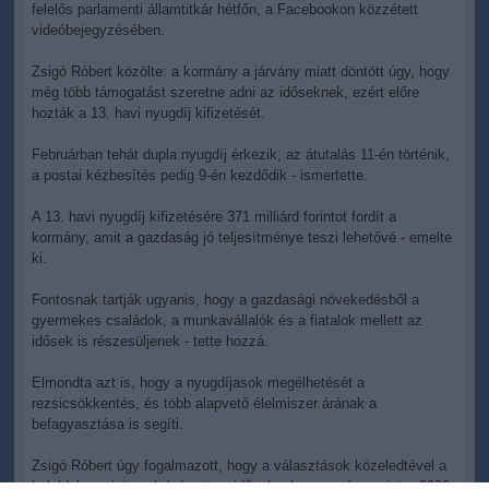
felelős parlamenti államtitkár hétfőn, a Facebookon közzétett
videóbejegyzésében.
Zsigó Róbert közölte: a kormány a járvány miatt döntött úgy, hogy
még több támogatást szeretne adni az időseknek, ezért előre
hozták a 13. havi nyugdíj kifizetését.
Februárban tehát dupla nyugdíj érkezik, az átutalás 11-én történik,
a postai kézbesítés pedig 9-én kezdődik - ismertette.
A 13. havi nyugdíj kifizetésére 371 milliárd forintot fordít a
kormány, amit a gazdaság jó teljesítménye teszi lehetővé - emelte
ki.
Fontosnak tartják ugyanis, hogy a gazdasági növekedésből a
gyermekes családok, a munkavállalók és a fiatalok mellett az
idősek is részesüljenek - tette hozzá.
Elmondta azt is, hogy a nyugdíjasok megélhetését a
rezsicsökkentés, és több alapvető élelmiszer árának a
befagyasztása is segíti.
Zsigó Róbert úgy fogalmazott, hogy a választások közeledtével a
baloldal megint csak ígérget az időseknek, ugyanúgy, mint a 2006-