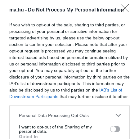
os kampányban.
ma.hu -
Do Not Process My Personal Information
"Gyurcsány akkor is fűt-fát ígért a nyugdíjasoknak, aztán elvett
tőlük egyhavi nyugdíjat. Akkor tizenötször emelték a rezsit, a
If you wish to opt-out of the sale, sharing to third parties, or
duplájára emelték az élelmiszerek áfáját, valamint bevezették az
processing of your personal or sensitive information for
időseknek a vizitdíjat és a kórházi napidíjat. A baloldal programja
targeted advertising by us, please use the below opt-out
ma is ugyanez" - fogalmazott az államtitkár.
section to confirm your selection. Please note that after your
opt-out request is processed you may continue seeing
Zsigó Róbert azt is mondta, a "kijelölt miniszterelnök-jelöltjük"
interest-based ads based on personal information utilized by
minden nap elmondja, hogy a rezsicsökkentés, a 13. havi nyugdíj
us or personal information disclosed to third parties prior to
és az élelmiszerárstop "ostobaság", és szerinte a vizitdíjat és a
kórházi napidíjat nem kellett volna eltörölni.
your opt-out. You may separately opt-out of the further
disclosure of your personal information by third parties on the
Ha a baloldalon múlna, akkor nyugdíjprémium sem lenne, mert a
IAB’s list of downstream participants. This information may
gazdaságpolitikájukkal a gazdasági növekedést is veszélyeztetnék
also be disclosed by us to third parties on the
IAB’s List of
- hangoztatta az államtitkár.
Downstream Participants
that may further disclose it to other
third parties.
Zsigó Róbert szerint Márki-Zay Péter arról is beszélt, hogy a
baloldalnak az a jó, ha minél több idősebb szavazó hal meg a
Please note that this website/app uses one or more Google
Personal Data Processing Opt Outs
járványban, mert azzal szerinte a baloldalnak nagyobb az esélye a
services and may gather and store information including but
hatalomra.
not limited to your visit or usage behaviour. You may click to
I want to opt-out of the Sharing of my
personal data.
grant or deny consent to Google and its third-party tags to
Az államtitkár a Facebookon arra kérte az időseket, ne hagyják,
Opted In