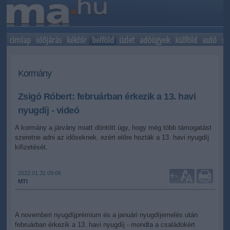
címlap
időjárás
kékhír
belföld
üzlet
adóügyek
külföld
autó
sp
Kormány
Zsigó Róbert: februárban érkezik a 13. havi
nyugdíj - videó
A kormány a járvány miatt döntött úgy, hogy még több támogatást
szeretne adni az időseknek, ezért előre hozták a 13. havi nyugdíj
kifizetését.
2022.01.31 09:06
+
-
MTI
A novemberi nyugdíjprémium és a januári nyugdíjemelés után
februárban érkezik a 13. havi nyugdíj - mondta a családokért