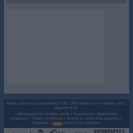
Portál szoftver és szerkesztőségi CMS, DMS rendszer:© PortalWare, 2017
Magnum IT Kft.
•
Médiaajánlat és hirdetési akciók
•
Impresszum
•
Adatvédelmi
nyiltakozat
•
Fórum
•
Írj Nekünk!
•
Olvasói és moderálási alapelvek
•
Partnerek
•
ma.hu RSS csatornái
•