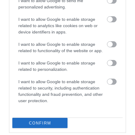
I want to allow Google to send me
personalized advertising.
Figyelem! A cikkhez hozzáfűzött hozzászólások nem a
ma.hu
network nézeteit
tükrözik. A szerkesztőség mindössze a hírek publikációjával foglalkozik, a
kommenteket nem tudja befolyásolni - azok az olvasók személyes véleményét
I want to allow Google to enable storage
tartalmazzák.
related to analytics like cookies on web or
Kérjük, kulturáltan, mások személyiségi jogainak és jó hírnevének tiszteletben
device identifiers in apps.
tartásával kommenteljenek!
I want to allow Google to enable storage
related to functionality of the website or app.
I want to allow Google to enable storage
related to personalization.
ma.hu legfrissebb hírei:
I want to allow Google to enable storage
Izrael nem vonul ki Gázából
20:31
related to security, including authentication
Három érmet szereztek a magyarok a világ egyik
18:29
functionality and fraud prevention, and other
legnagyobb hosszútávú kajak-kenu versenyén, a Sellán
user protection.
Latorcai Csaba: a KDNP pályázati úton választja ki
16:28
delegáltját a Médiatanácsba
Egész héten meleg, napos idő várható
14:27
CONFIRM
Tanács Zoltán: kormány-előterjesztés készül a
12:26