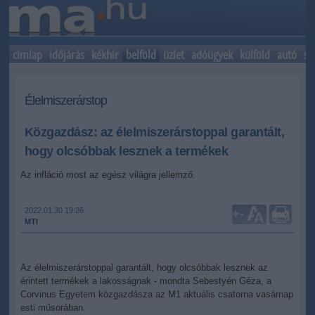
címlap
időjárás
kékhír
belföld
üzlet
adóügyek
külföld
autó
sp
Élelmiszerárstop
Közgazdász: az élelmiszerárstoppal garantált,
hogy olcsóbbak lesznek a termékek
Az infláció most az egész világra jellemző.
2022.01.30 19:26
+
-
MTI
Az élelmiszerárstoppal garantált, hogy olcsóbbak lesznek az
érintett termékek a lakosságnak - mondta Sebestyén Géza, a
Corvinus Egyetem közgazdásza az M1 aktuális csatorna vasárnap
esti műsorában.