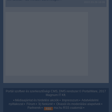
2022.03.29 16:06
user protection.
Portál szoftver és szerkesztőségi CMS, DMS rendszer:© PortalWare, 2017
Magnum IT Kft.
•
Médiaajánlat és hirdetési akciók
•
Impresszum
•
Adatvédelmi
nyiltakozat
•
Fórum
•
Írj Nekünk!
•
Olvasói és moderálási alapelvek
•
Partnerek
•
ma.hu RSS csatornái
•