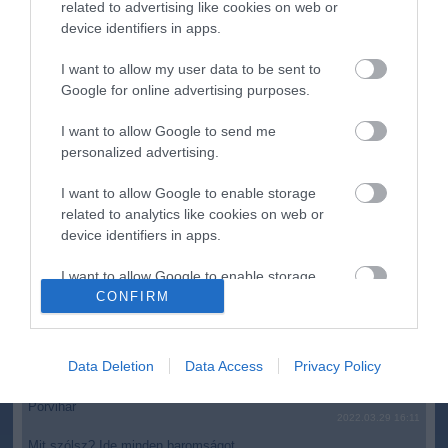
related to advertising like cookies on web or
Újabb két gyanúsítottat fogtak el a 600 milliós
14:26
device identifiers in apps.
ingatlanmaffia ügyében
Vizes Eb - Megvan az első magyar arany, a nyíltvízi úszó
12:56
I want to allow my user data to be sent to
Betlehem Dávid nyerte a kieséses versenyt
Google for online advertising purposes.
Magyar Péter: Tízéves mélypontra csökkent az infláció
11:15
I want to allow Google to send me
personalized advertising.
top cikkek:
I want to allow Google to enable storage
Nem is olyan egészséges a népszerű banán?
related to analytics like cookies on web or
device identifiers in apps.
top fórum témák:
I want to allow Google to enable storage
Tanár Úr gyere, mindjárt lesz Lillád!
CONFIRM
related to functionality of the website or app.
2022.05.10 21:11
AZ IGAZSÁG SOHA NEM KÉSŐ
I want to allow Google to enable storage
2022.05.10 21:07
related to personalization.
Data Deletion
Data Access
Privacy Policy
JólVanna
2022.05.10 20:31
I want to allow Google to enable storage
Porvihar
2022.03.29 16:11
related to security, including authentication
functionality and fraud prevention, and other
Mit szólsz? Ide minden baromságot...