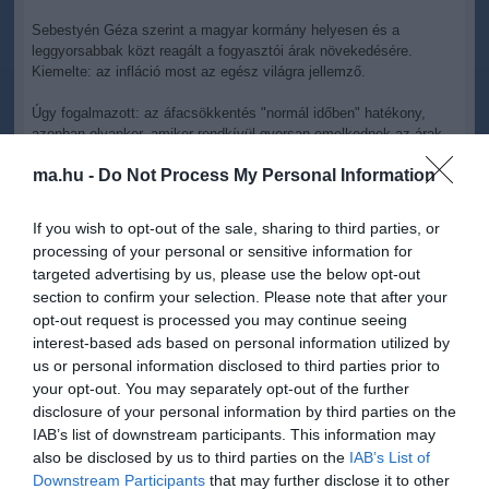
Sebestyén Géza szerint a magyar kormány helyesen és a
leggyorsabbak közt reagált a fogyasztói árak növekedésére.
Kiemelte: az infláció most az egész világra jellemző.
Úgy fogalmazott: az áfacsökkentés "normál időben" hatékony,
azonban olyankor, amikor rendkívül gyorsan emelkednek az árak,
és emellett a vállalatok a haszonkulcsukat is növelik, más eszköz
ma.hu -
Do Not Process My Personal Information
kell. Ha az ár nem mehet a tavaly októberi fölé, akkor az
mindenképp olcsóbb termékeket jelent a lakosság számára -
hangsúlyozta.
If you wish to opt-out of the sale, sharing to third parties, or
processing of your personal or sensitive information for
Kitért arra is, hogy nem az élelmiszerárstop a kormány első lépése
targeted advertising by us, please use the below opt-out
a családi kassza védelmében, példaként említette a
section to confirm your selection. Please note that after your
rezsicsökkentést is, amelyet Európában is egyre több helyen
opt-out request is processed you may continue seeing
tartanak elfogadottnak.
interest-based ads based on personal information utilized by
A közgazdász beszélt arról is, hogy februártól élelmiszert is lehet
us or personal information disclosed to third parties prior to
SZÉP-kártyáról vásárolni. Ezt Sebestyén Géza azért tartja jó
your opt-out. You may separately opt-out of the further
lépésnek, mert a kártya klasszikus felhasználási módjai a
disclosure of your personal information by third parties on the
koronavírus-járvány miatt nehezebbé váltak.
IAB’s list of downstream participants. This information may
also be disclosed by us to third parties on the
IAB’s List of
Downstream Participants
that may further disclose it to other