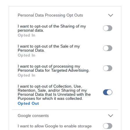
third parties.
Figyelem! A cikkhez hozzáfűzött hozzászólások nem a
ma.hu
network nézeteit
Please note that this website/app uses one or more Google
Personal Data Processing Opt Outs
tükrözik. A szerkesztőség mindössze a hírek publikációjával foglalkozik, a
services and may gather and store information including but
kommenteket nem tudja befolyásolni - azok az olvasók személyes véleményét
not limited to your visit or usage behaviour. You may click to
I want to opt-out of the Sharing of my
tartalmazzák.
personal data.
grant or deny consent to Google and its third-party tags to
Kérjük, kulturáltan, mások személyiségi jogainak és jó hírnevének tiszteletben
Opted In
use your data for below specified purposes in below Google
tartásával kommenteljenek!
consent section.
I want to opt-out of the Sale of my
Personal Data.
Opted In
I want to opt-out of processing my
Personal Data for Targeted Advertising.
ma.hu legfrissebb hírei:
Opted In
Saját életét is kockára tette a magyar erdész, hogy
I want to opt-out of Collection, Use,
22:22
Retention, Sale, and/or Sharing of my
megállítsa a tüzet
Personal Data that Is Unrelated with the
Purposes for which it was collected.
Második világháborús MG-42 géppuskát emeltek ki a
20:20
Opted Out
Dunából - a rendőrség lefoglalta
A Miniszterelnökség felmondta a Lounge Eventtel kötött
18:19
Google consents
keretszerződését
I want to allow Google to enable storage
Megérkezett az eső a Duna vízgyűjtőjére
16:21